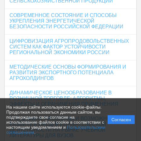
СЕЛЬСКОХОЗЯЙСТВЕННОЙ ПРОДУКЦИИ
СОВРЕМЕННОЕ СОСТОЯНИЕ И СПОСОБЫ
УКРЕПЛЕНИЯ ЭНЕРГЕТИЧЕСКОЙ
БЕЗОПАСНОСТИ РОССИЙСКОЙ ФЕДЕРАЦИИ
ЦИФРОВИЗАЦИЯ АГРОПРОДОВОЛЬСТВЕННЫХ
СИСТЕМ КАК ФАКТОР УСТОЙЧИВОСТИ
РЕГИОНАЛЬНОЙ ЭКОНОМИКИ РОССИИ
МЕТОДИЧЕСКИЕ ОСНОВЫ ФОРМИРОВАНИЯ И
РАЗВИТИЯ ЭКСПОРТНОГО ПОТЕНЦИАЛА
АГРОХОЛДИНГОВ
ДИНАМИЧЕСКОЕ ЦЕНООБРАЗОВАНИЕ В
РОЗНИЧНОЙ ТОРГОВЛЕ: АЛГОРИТМЫ,
ЭФФЕКТЫ И ОГРАНИЧЕНИЯ ПРИМЕНЕНИЯ
На нашем сайте используются cookie-файлы.
Продолжая пользоваться данным сайтом, вы
подтверждаете свое согласие на
СПЕЦИФИКА, ПРОБЛЕМЫ И ВОЗМОЖНОСТИ
Согласен
использование файлов cookie в соответствии с
РАЗВИТИЯ ПРЕДПРИНИМАТЕЛЬСКОЙ
настоящим уведомлением и
Пользовательским
ДЕЯТЕЛЬНОСТИ НА РЫНКЕ УЧЕБНОЙ
соглашением
.
ЛИТЕРАТУРЫ ДЛЯ ВУЗОВ