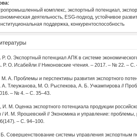
ова:
агропромышленный комплекс, экспортный потенциал, экспор
ономическая деятельность, ESG-подход, устойчивое развит
институциональная поддержка, конкурентоспособность
итературы
А. Р. О. Экспортный потенциал АПК в системе экономическо
А. Р. О. Исабейли // Никоновские чтения. – 2017. – № 22. – С.
, М. А. Проблемы и перспективы развития экспортного пот
. А. Тлеужанова, М. О. Рыспекова, А. Б. Учкампирова // Пр
016. – № 4. – С. 35–43.
, И. М. Оценка экспортного потенциала продукции российск
 / И. М. Ярошевский // Экономика и управление: проблемы,
 6(147). – С. 94–100.
. Б. Совершенствование системы управления экспортным 