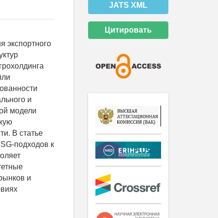
JATS XML
Цитировать
я экспортного
уктур
грохолдинга
или
сованности
ального и
вой модели
окую
и. В статье
ESG-подходов к
воляет
тетные
рынков и
овиях