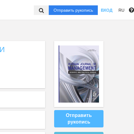
Отправить рукопись
ВХОД
RU
И
Отправить
рукопись