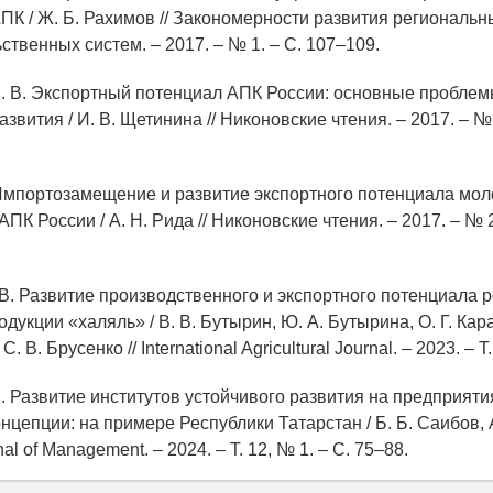
ПК / Ж. Б. Рахимов // Закономерности развития региональн
твенных систем. – 2017. – № 1. – С. 107–109.
И. В. Экспортный потенциал АПК России: основные проблем
звития / И. В. Щетинина // Никоновские чтения. – 2017. – № 
. Импортозамещение и развитие экспортного потенциала мол
ПК России / А. Н. Рида // Никоновские чтения. – 2017. – № 2
 В. Развитие производственного и экспортного потенциала 
одукции «халяль» / В. В. Бутырин, Ю. А. Бутырина, О. Г. Кара
. В. Брусенко // International Agricultural Journal. – 2023. – Т
Б. Развитие институтов устойчивого развития на предприят
цепции: на примере Республики Татарстан / Б. Б. Саибов, 
nal of Management. – 2024. – Т. 12, № 1. – С. 75–88.