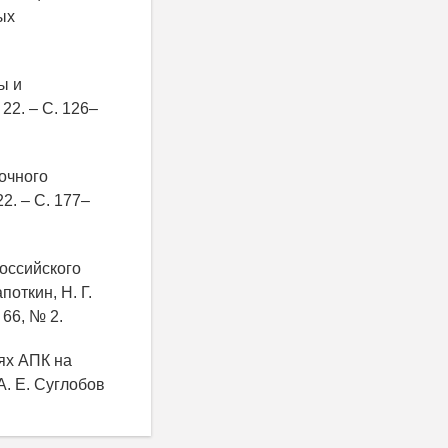
ых
ы и
22. – С. 126–
очного
2. – С. 177–
российского
поткин, Н. Г.
. 66, № 2.
иях АПК на
А. Е. Суглобов