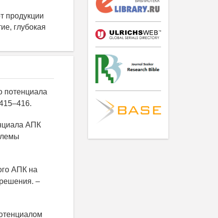
т продукции
ие, глубокая
го потенциала
 415–416.
енциала АПК
облемы
ого АПК на
 решения. –
потенциалом