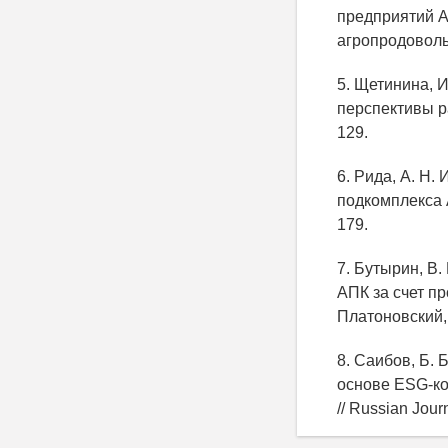
предприятий А
агропродовольс
5. Щетинина, 
перспективы ра
129.
6. Рида, А. Н
подкомплекса А
179.
7. Бутырин, В.
АПК за счет пр
Платоновский, С
8. Саибов, Б. 
основе ESG-кон
// Russian Jour