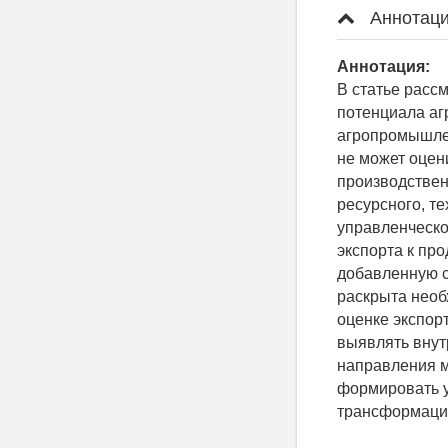
Аннотаци
Аннотация:
В статье расс
потенциала аг
агропромышлен
не может оцен
производствен
ресурсного, те
управленческо
экспорта к пр
добавленную с
раскрыта необ
оценке экспор
выявлять внут
направления м
формировать у
трансформации