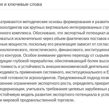
я и ключевые слова
матриваются методические основы формирования и развити
рохолдингов как крупных вертикально интегрированных стр
ного комплекса. Обосновано, что экспортный потенциал а
иваться исключительно через объем фактических поставок 
ные мощности, поскольку его реализация зависит от согла
хнологического, логистического, финансового, институцион
го контуров. Особое внимание уделено переходу от сырье
одукции глубокой переработки, обеспечивающей более выс
тоимость и устойчивость внешнеэкономической деятельност
ходимость применения системного, институционального и 
тной готовности агрохолдингов. Предложенный подход поз
ренние ограничения экспортного роста, определять приори
одернизации, учитывать требования целевых зарубежных 
стойчивую модель развития экспортного потенциала в усл
 мировой продовольственной торговли.