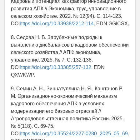
Кадровый потенциал как фактор инновационного
развития АПК // Экономика, труд, управление в
сельском хозяйстве. 2022. № 12(94). С. 114-123.
DOI
https://doi.org/10.33938/2212-114.
EDN GGICSX.
8. Седова Н. В. Зарубежные подходы к
выявлению дисбалансов в кадровом обеспечении
сельского хозяйства // АПК: экономика,
управление. 2025. № 7. С. 132-138.
DOI
https://doi.org/10.33305/257-132.
EDN
QXWKWP.
9. Семин А. Н., Зиннатуллина Н. Я., Каштанов Р.
М. Организационно-экономический механизм
кадрового обеспечения АПК в условиях
модернизации его базовых отраслей //
Агропродовольственная политика России. 2025.
№ 5(118). С. 69-75.
DOI
https://doi.org/10.35524/2227-0280_2025_05_69.