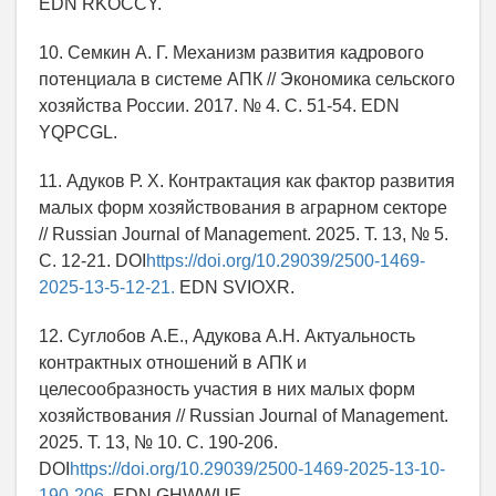
EDN RKOCCY.
10. Семкин А. Г. Механизм развития кадрового
потенциала в системе АПК // Экономика сельского
хозяйства России. 2017. № 4. С. 51-54. EDN
YQPCGL.
11. Адуков Р. Х. Контрактация как фактор развития
малых форм хозяйствования в аграрном секторе
// Russian Journal of Management. 2025. Т. 13, № 5.
С. 12-21. DOI
https://doi.org/10.29039/2500-1469-
2025-13-5-12-21.
EDN SVIOXR.
12. Суглобов А.Е., Адукова А.Н. Актуальность
контрактных отношений в АПК и
целесообразность участия в них малых форм
хозяйствования // Russian Journal of Management.
2025. Т. 13, № 10. С. 190-206.
DOI
https://doi.org/10.29039/2500-1469-2025-13-10-
190-206.
EDN GHWWUE.