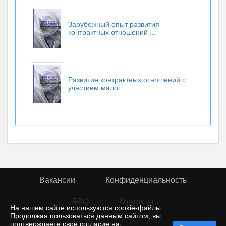
Зарубежный опыт развития
контрактных отношений ...
Развитие контрактных отношений с
участием малог...
Вакансии
Конфиденциальность
FAQ
Контакты
На нашем сайте используются cookie-файлы.
Продолжая пользоваться данным сайтом, вы
подтверждаете свое согласие на
© rior