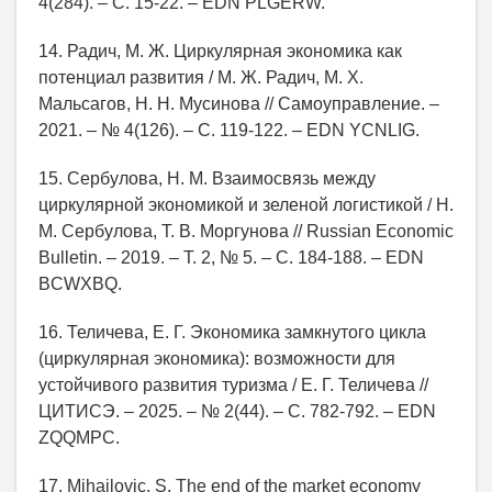
4(284). – С. 15-22. – EDN PLGERW.
14. Радич, М. Ж. Циркулярная экономика как
потенциал развития / М. Ж. Радич, М. Х.
Мальсагов, Н. Н. Мусинова // Самоуправление. –
2021. – № 4(126). – С. 119-122. – EDN YCNLIG.
15. Сербулова, Н. М. Взаимосвязь между
циркулярной экономикой и зеленой логистикой / Н.
М. Сербулова, Т. В. Моргунова // Russian Economic
Bulletin. – 2019. – Т. 2, № 5. – С. 184-188. – EDN
BCWXBQ.
16. Теличева, Е. Г. Экономика замкнутого цикла
(циркулярная экономика): возможности для
устойчивого развития туризма / Е. Г. Теличева //
ЦИТИСЭ. – 2025. – № 2(44). – С. 782-792. – EDN
ZQQMPC.
17. Mihajlovic, S. The end of the market economy