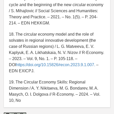
cycle and the beginning of the new circular economy
/ S. Mihajlovic // Social Sciences and Humanities:
Theory and Practice. – 2021. – No. 1(5). – P. 204-
214. – EDN HEKKGM.
18. The circular economy model and the role of
solvates in regional innovative development (the
case of Russian regions) / L. G. Matveeva, E. V.
Kaplyuk, E. A. Likhatskaia, N. V. Nizov // R-Economy.
– 2023. – Vol. 9, No. 1. – P. 105-118. –
DOI
https://doi.org/10.15826/recon.2023.9.1.007.
–
EDN EXICPJ.
19. The Circular Economy Skills: Regional
Dimension / A. Y. Nikitaeva, M. G. Bondarev, M. A.
Masych, O. I. Dolgova // R-Economy. – 2024. – Vol.
10, No