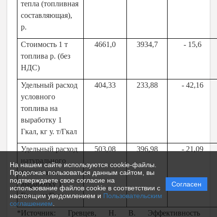
тепла (топливная
составляющая),
р.
Стоимость 1 т
4661,0
3934,7
- 15,6
топлива р. (без
НДС)
Удельный расход
404,33
233,88
- 42,16
условного
топлива на
выработку 1
Гкал, кг у. т/Гкал
Удельный расход
503,08
396,98
- 21,09
натурального
На нашем сайте используются cookie-файлы.
топлива на
Продолжая пользоваться данным сайтом, вы
подтверждаете свое согласие на
выработку 1
Согласен
использование файлов cookie в соответствии с
Гкал, кг/Гкал
настоящим уведомлением и
Пользовательским
соглашением
.
*Источник:
Гревцев, Н. В. Эффективность