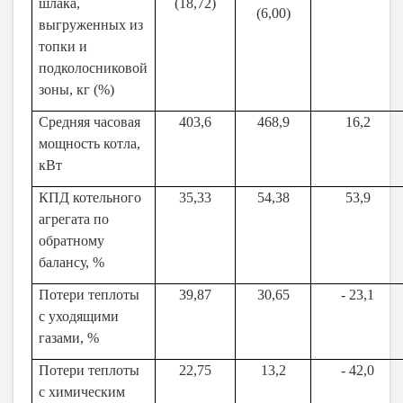
шлака,
(18,72)
(6,00)
выгруженных из
топки и
подколосниковой
зоны, кг (%)
Средняя часовая
403,6
468,9
16,2
мощность котла,
кВт
КПД котельного
35,33
54,38
53,9
агрегата по
обратному
балансу, %
Потери теплоты
39,87
30,65
- 23,1
с уходящими
газами, %
Потери теплоты
22,75
13,2
- 42,0
с химическим