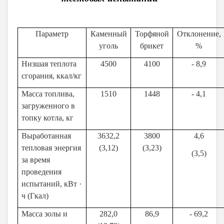
Параметр
Каменный
Торфяной
Отклонение,
уголь
брикет
%
Низшая теплота
4500
4100
- 8,9
сгорания, ккал/кг
Масса топлива,
1510
1448
- 4,1
загруженного в
топку котла, кг
Выработанная
3632,2
3800
4,6
тепловая энергия
(3,12)
(3,23)
(3,5)
за время
проведения
испытаний, кВт
·
ч (Гкал)
Масса золы и
282,0
86,9
- 69,2