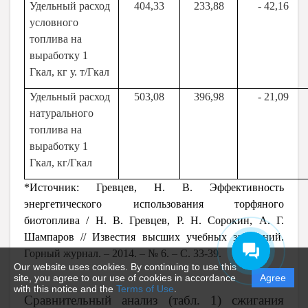
Удельный расход
404,33
233,88
- 42,16
условного
топлива на
выработку 1
Гкал, кг у. т/Гкал
Удельный расход
503,08
396,98
- 21,09
натурального
топлива на
выработку 1
Гкал, кг/Гкал
*Источник:
Гревцев, Н. В. Эффективность
энергетического использования торфяного
биотоплива / Н. В. Гревцев, Р. Н. Сорокин, А. Г.
Шампаров // Известия высших учебных заведений.
Горный журнал. – 2014. – № 6. – С. 33-39.
Our website uses cookies. By continuing to use this
site, you agree to our use of cookies in accordance
Agree
with this notice and the
Terms of Use
.
Сравнительный анализ (табл. 1) сжигания