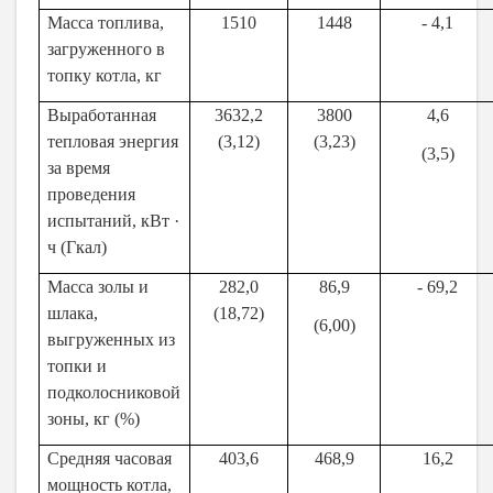
Масса топлива,
1510
1448
- 4,1
загруженного в
топку котла, кг
Выработанная
3632,2
3800
4,6
тепловая энергия
(3,12)
(3,23)
(3,5)
за время
проведения
испытаний, кВт
·
ч (Гкал)
Масса золы и
282,0
86,9
- 69,2
шлака,
(18,72)
(6,00)
выгруженных из
топки и
подколосниковой
зоны, кг (%)
Средняя часовая
403,6
468,9
16,2
мощность котла,