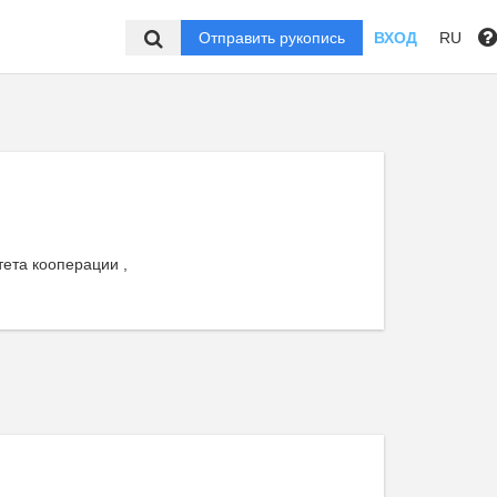
Отправить рукопись
ВХОД
RU
тета кооперации ,