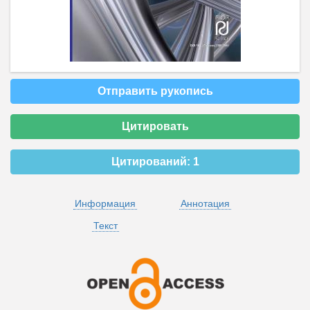
Отправить рукопись
Цитировать
Цитирований:
1
Информация
Аннотация
Текст