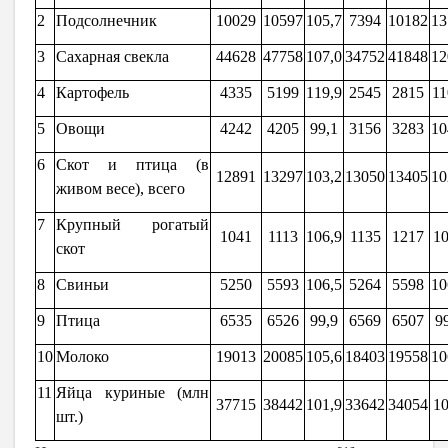
2
Подсолнечник
10029
10597
105,7
7394
10182
13
3
Сахарная свекла
44628
47758
107,0
34752
41848
12
4
Картофель
4335
5199
1
1
9,9
2545
2815
11
5
Овощи
4242
4205
99,1
3156
3283
10
6
Скот и птица (в
12891
13297
103,2
13050
13405
10
живом весе), всего
7
Крупный рогатый
1041
1113
106,9
1135
1217
1
скот
8
Свиньи
5250
5593
106,5
5264
5598
10
9
Птица
6535
6526
99,9
6569
6507
9
10
Молоко
19013
20085
105,6
18403
19558
10
11
Яйца куриные (млн
37715
38442
101,9
33642
34054
1
шт.)