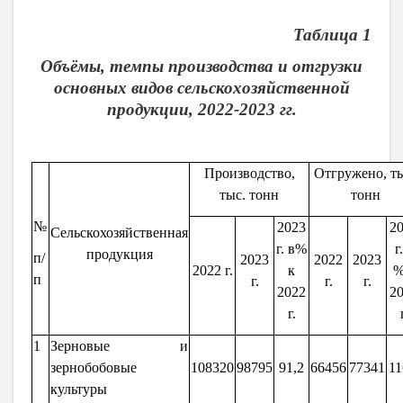
Таблица 1
Объёмы, темпы производства и отгрузки
основных видов сельскохозяйственной
продукции, 2022-2023 гг.
Производство,
Отгружено, ты
тыс. тонн
тонн
№
2023
2
Сельскохозяйственная
г. в%
г
продукция
п/
2023
2022
2023
2022 г.
к
%
п
г.
г.
г.
2022
2
г.
1
Зерновые и
зернобобовые
108320
98795
91,2
66456
77341
11
культуры