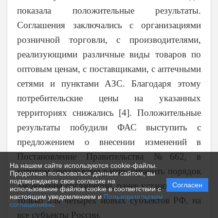
показала положительные результаты.
Соглашения заключались с организациями
розничной торговли, с производителями,
реализующими различные виды товаров по
оптовым ценам, с поставщиками, с аптечными
сетями и пунктами АЗС. Благодаря этому
потребительские цены на указанных
территориях снижались [4]. Положительные
результаты побудили ФАС выступить с
предложением о внесении изменений в
Постановление Правительства №662, в
На нашем сайте используются cookie-файлы.
котором предложено распространить порядок
Продолжая пользоваться данным сайтом, вы
подтверждаете свое согласие на
заключения соглашений, ранее установленный
Согласен
использование файлов cookie в соответствии с
настоящим уведомлением и
Пользовательским
только для четырёх новых субъектов РФ, на
соглашением
.
все субъекты России.