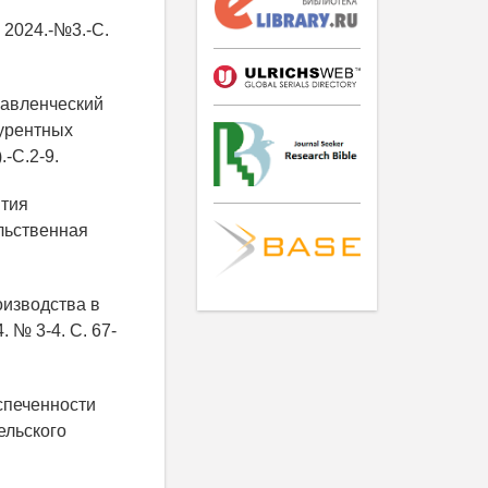
 2024.-№3.-С.
правленческий
курентных
-С.2-9.
ития
льственная
оизводства в
 № 3-4. С. 67-
спеченности
ельского