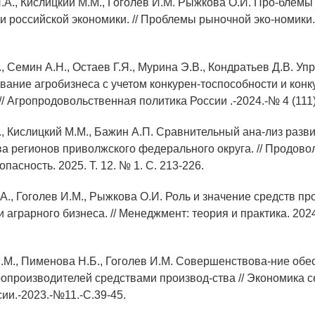
Н.А., Кислицкий М.М., Гоголев И.М. Рыжкова О.И. Про-блемы
 российской экономики. // Проблемы рыночной эко-номики.
., Семин А.Н., Остаев Г.Я., Мурина Э.В., Кондратьев Д.В. У
ование агробизнеса с учетом конкурен-тоспособности и кон
/ Агропродовольственная политика России .-2024.-№ 4 (111).
., Кислицкий М.М., Бажин А.П. Сравнительный ана-лиз разв
а регионов приволжского федерального округа. // Продово
опасность. 2025. Т. 12. № 1. С. 213-226.
А., Гоголев И.М., Рыжкова О.И. Роль и значение средств пр
аграрного бизнеса. // Менеджмент: теория и практика. 2024.
М.М., Пименова Н.Б., Гоголев И.М. Совершенствова-ние обе
ропроизводителей средствами производ-ства // Экономика с
ии.-2023.-№11.-С.39-45.