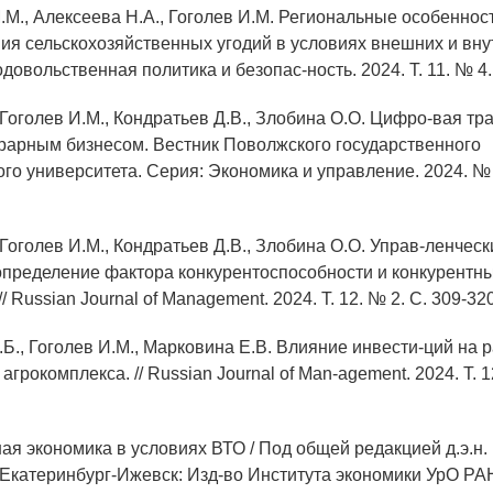
М.М., Алексеева Н.А., Гоголев И.М. Региональные особеннос
ия сельскохозяйственных угодий в условиях внешних и вн
одовольственная политика и безопас-ность. 2024. Т. 11. № 4.
, Гоголев И.М., Кондратьев Д.В., Злобина О.О. Цифро-вая 
рарным бизнесом. Вестник Поволжского государственного
го университета. Серия: Экономика и управление. 2024. № 2
, Гоголев И.М., Кондратьев Д.В., Злобина О.О. Управ-ленческ
определение фактора конкурентоспособности и конкурентн
/ Russian Journal of Management. 2024. Т. 12. № 2. С. 309-320
Б., Гоголев И.М., Марковина Е.В. Влияние инвести-ций на 
агрокомплекса. // Russian Journal of Man-agement. 2024. Т. 1
ная экономика в условиях ВТО / Под общей редакцией д.э.н
 Екатеринбург-Ижевск: Изд-во Института экономики УрО РАН,