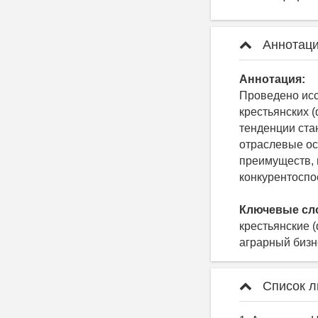
Аннотаци
Аннотация:
Проведено исс
крестьянских 
тенденции ста
отраслевые о
преимуществ, 
конкурентоспо
Ключевые сл
крестьянские 
аграрный бизн
Список л