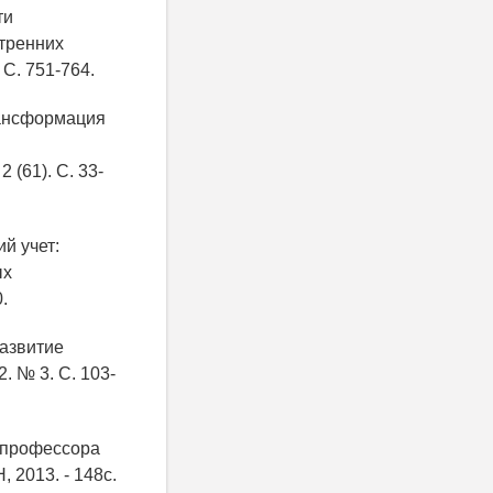
ти
утренних
 С. 751-764.
трансформация
 (61). С. 33-
ий учет:
ых
.
развитие
2. № 3. С. 103-
. профессора
 2013. - 148с.