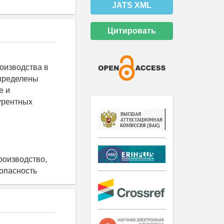
JATS XML
Цитировать
оизводства в
Определены
е и
урентных
роизводство,
зопасность