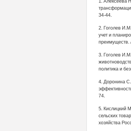
1. Алексеева 
трансформации
34-44.
2. Гоголев И.М
учет и планир
преимуществ. /
3. Гоголев И.М
животноводств
политика и без
4. Доронина С.
эффективности 
74.
5. Кислицкий 
сельских това
хозяйства Росс