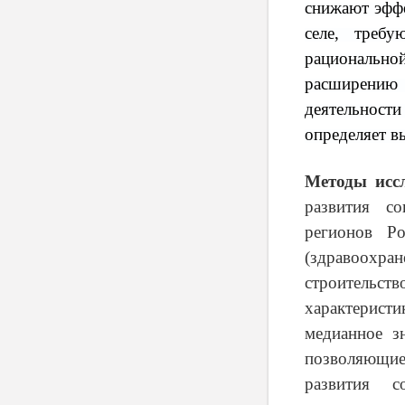
снижают эффе
селе, треб
рационально
расширению
деятельност
определяет в
Методы иссл
развития со
регионов Р
(здравоохра
строительст
характеристи
медианное зн
позволяющи
развития с