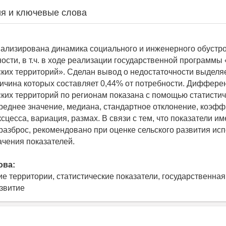
я и ключевые слова
нализирована динамика социального и инженерного обустр
ности, в т.ч. в ходе реализации государственной программ
ских территорий». Сделан вывод о недостаточности выделя
ичина которых составляет 0,44% от потребности. Диффере
ских территорий по регионам показана с помощью статисти
среднее значение, медиана, стандартное отклонение, коэф
сцесса, вариация, размах. В связи с тем, что показатели им
разброс, рекомендовано при оценке сельского развития ис
чения показателей.
ова:
ие территории, статистические показатели, государственна
звитие