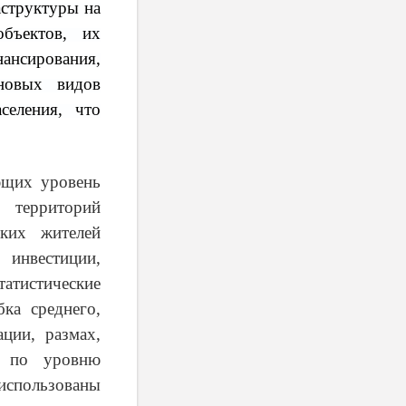
аструктуры на
бъектов, их
ансирования,
новых видов
селения, что
ющих уровень
х территорий
ких жителей
 инвестиции,
атистические
бка среднего,
ации, размах,
в по уровню
спользованы