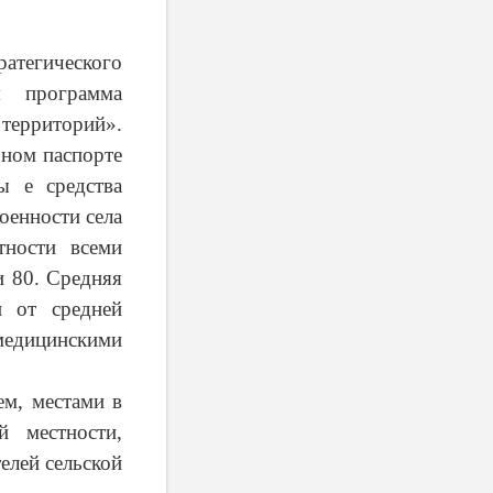
атегического
ая программа
ерриторий».
ьном паспорте
ы е средства
оенности села
тности всеми
и 80. Средняя
и от средней
дицинскими
ем, местами в
 местности,
елей сельской