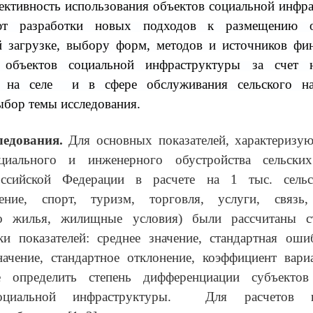
ктивность использования объектов социальной инфр
уют разработки новых подходов к размещению о
й загрузке, выбору форм, методов и источников фин
 объектов социальной инфраструктуры за счет 
и на селе и в сфере обслуживания сельского на
ыбор темы исследования.
едования.
Для основных показателей, характеризу
циального и инженерного обустройства сельски
оссийской Федерации в расчете на 1 тыс. сельс
нение, спорт, туризм, торговля, услуги, связь,
во жилья, жилищные условия) были рассчитаны ст
ки показателей: среднее значение, стандартная оши
ачение, стандартное отклонение, коэффициент вари
е определить степень дифференциации субъекто
оциальной инфраструктуры. Для расчетов и