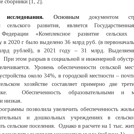
е сборники [1, 2].
ы исследования.
Основным
документом стр
я сельского развития, является Государственн
 Федерации «Комплексное развитие сельских т
 в 2020 г было выделено 36 млрд руб. (в первоначал
лрд рублей), в 2021 году – 31 млрд. Выделяем
 При этом разрыв в социальной и инженерной обустр
еличивается. Уровень обеспеченности сельской мес
устройства около 34%, в городской местности – почт
сельском хозяйстве составляет примерно две трет
ике. Обеспеченность образовательными и ме
 низкая.
рограммы позволила увеличить обеспеченность жиль
вательных и дошкольных учреждениях в сельской
ть сельские поселения. Однако в расчете на 1 тыс. жит