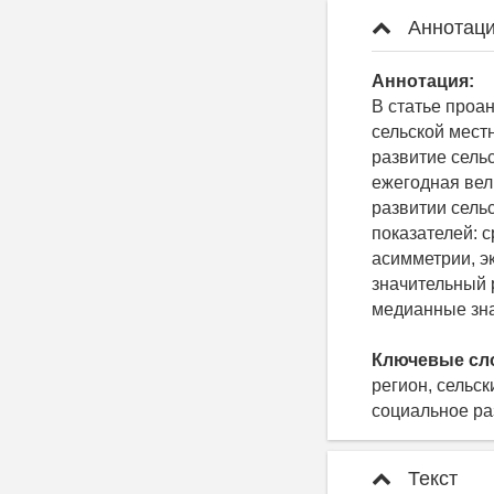
Аннотаци
Аннотация:
В статье проа
сельской мест
развитие сель
ежегодная вел
развитии сель
показателей: 
асимметрии, эк
значительный 
медианные зна
Ключевые сл
регион, сельск
социальное ра
Текст