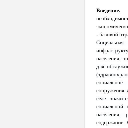
Введение.
Со
необходимо
экономическо
- базовой от
Социальная
инфраструкт
населения, т
для обслужив
(здравоохра
социальное 
сооружения и
селе значит
социальной 
населения, 
содержание.