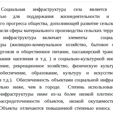
циальная инфраструктура села является о
стью для поддержания жизнедеятельности и 
го прогресса общества, дополняющей развитие сельск
расли сферы материального производства сельских терр
 инфраструктура включает элементы социал
уры (жилищно-коммунальное хозяйство, бытовое 
орговля и общественное питание, пассажирский тран
ания населения и т.д. ) и социально-культурной и
нение, рекреационное хозяйство, физическую культ
обеспечение, образование, культуру и искусств
 т.д.). Обеспеченность объектами социальной инфр
ельно ниже, чем в городе. Степень использова
инфраструктуры ниже из-за более низкой плотнос
рассредоточенности объектов, низкой окупаемос
 Объекты отличаются повышенной степенью износа.