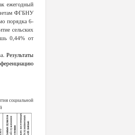
ак ежегодный
счетам ФГБНУ
о порядка 6-
итие сельских
ишь 0,44% от
ва.
Результаты
фференциацию
ития социальной
й