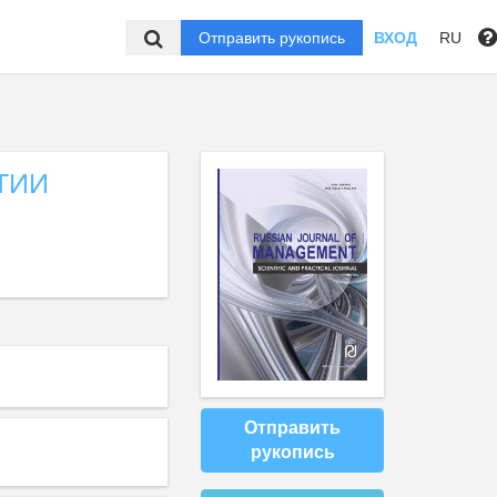
Отправить рукопись
ВХОД
RU
ТИИ
Отправить
рукопись