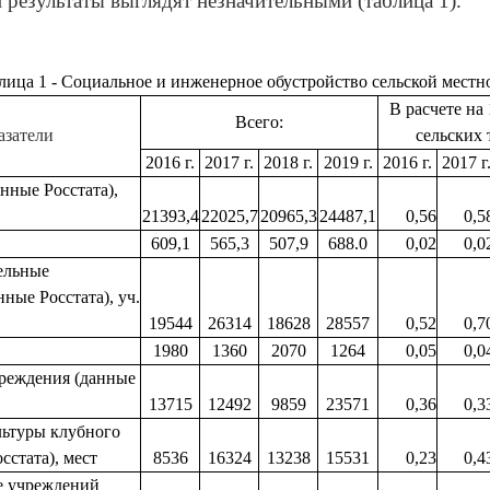
и результаты выглядят незначительными (таблица 1).
лица 1 - Социальное и инженерное обустройство сельской местн
В расчете на
Всего:
азатели
сельских
2016 г.
2017 г.
2018 г.
2019 г.
2016 г.
2017 г
нные Росстата),
21393,4
22025,7
20965,3
24487,1
0,56
0,5
609,1
565,3
507,9
688.0
0,02
0,0
ельные
ные Росстата), уч.
19544
26314
18628
28557
0,52
0,7
1980
1360
2070
1264
0,05
0,0
реждения (данные
13715
12492
9859
23571
0,36
0,3
ьтуры клубного
сстата), мест
8536
16324
13238
15531
0,23
0,4
е учреждений