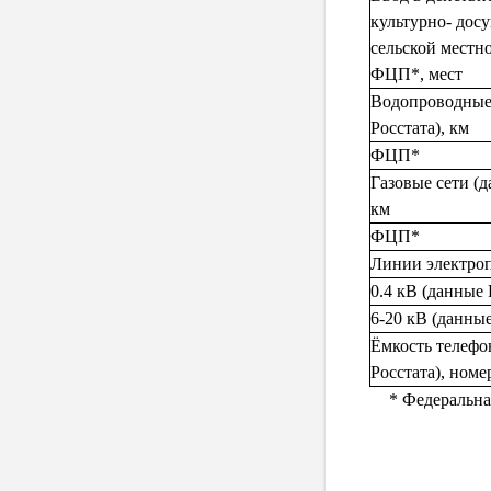
культурно- досу
сельской местн
ФЦП*, мест
Водопроводные
Росстата), км
ФЦП*
Газовые сети (д
км
ФЦП*
Линии электроп
0.4 кВ (данные 
6-20 кВ (данные
Ёмкость телефо
Росстата), номе
* Федеральна