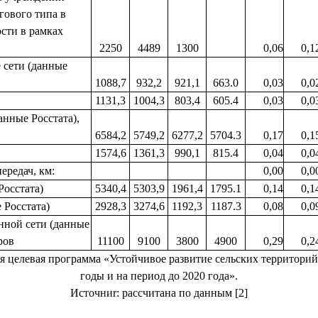
гового типа в
ости в рамках
2250
4489
1300
0,06
0,1
 сети (данные
1088,7
932,2
921,1
663.0
0,03
0,0
1131,3
1004,3
803,4
605.4
0,03
0,0
анные Росстата),
6584,2
5749,2
6277,2
5704.3
0,17
0,1
1574,6
1361,3
990,1
815.4
0,04
0,0
ередач, км:
0,00
0,0
Росстата)
5340,4
5303,9
1961,4
1795.1
0,14
0,1
 Росстата)
2928,3
3274,6
1192,3
1187.3
0,08
0,0
нной сети (данные
ров
11100
9100
3800
4900
0,29
0,2
я целевая программа «Устойчивое развитие сельских территорий
годы и на период до 2020 года».
Источниr: рассчитана по данным [2]