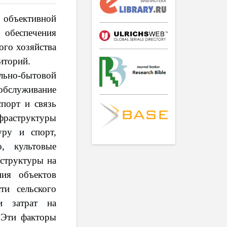
бъективной
обеспечения
ого хозяйства
иторий.
ьно-бытовой
обслуживание
спорт и связь
нфраструктуры
уру и спорт,
о, культовые
аструктуры на
ния объектов
ти сельского
ти затрат на
 Эти факторы