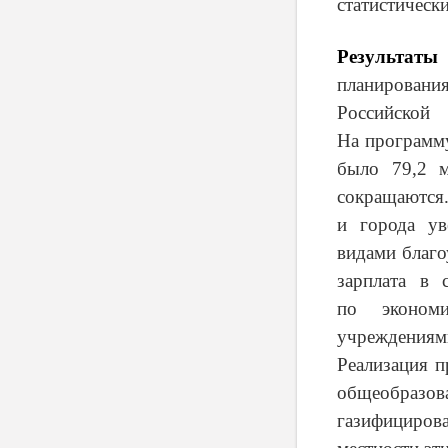
статистически
Результат
планировани
Российской
На программу
было 79,2 м
сокращаются.
и города ув
видами благо
зарплата в 
по эконом
учреждениями
Реализация п
общеобразо
газифицирова