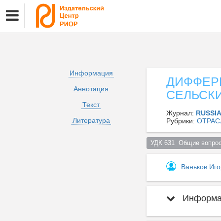
Информация
ДИФФЕР
Аннотация
СЕЛЬСК
Текст
Журнал:
RUSSI
Литература
Рубрики:
ОТРАС
УДК 631  Общие вопрос
Ваньков Иг
Информац