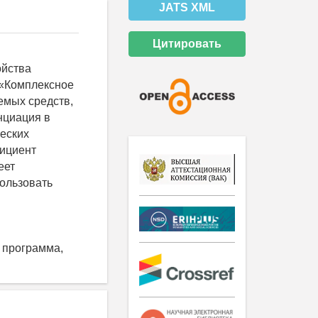
JATS XML
Цитировать
ойства
ы «Комплексное
емых средств,
нциация в
ческих
фициент
еет
пользовать
я программа,