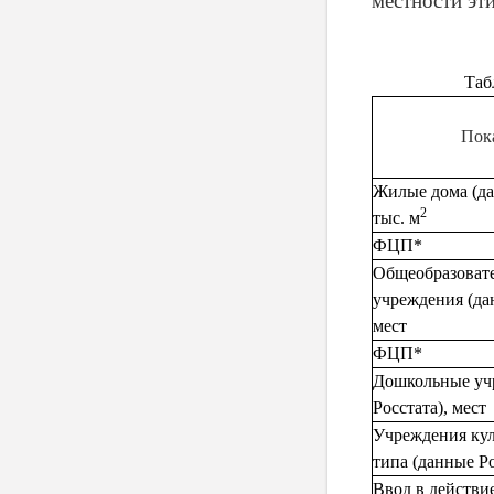
местности эт
Таб
Пок
Жилые дома (да
2
тыс. м
ФЦП*
Общеобразоват
учреждения (дан
мест
ФЦП*
Дошкольные уч
Росстата), мест
Учреждения кул
типа (данные Ро
Ввод в действи