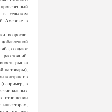
о проверенный
 в сельском
ой Америке в
ки возросло.
добавленной
таба, создают
 расстояний.
вность рынка
й на товары),
ии контрактов
 (например, в
региональных
 в отношении
 инвесторам,
и в том, что