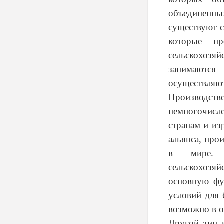
объединенны
существуют с
которые пр
сельскохозяй
занимаются
осуществляют
Производств
немногочисл
странам и и
альянса, про
в мире. П
сельскохозя
основную фу
условий для 
возможно в о
Другой тип 