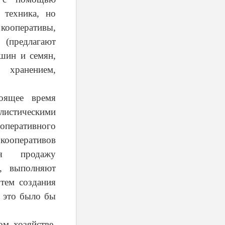
 техника, но
 кооперативы,
(предлагают
ашин и семян,
 хранением,
тоящее время
листическими
оперативного
 кооперативов
яя продажу
м, выполняют
тем создания
м это было бы
м хозяйстве,