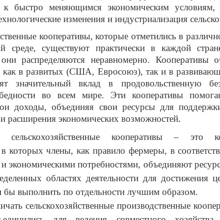
и к быстро меняющимся экономическим условиям,
ехнологические изменения и индустриализация сельско
ственные кооперативы, которые отметились в различн
ой среде, существуют практически в каждой стран
 они распределяются неравномерно. Кооперативы 
 как в развитых (США, Евросоюз), так и в развивающ
ят значительный вклад в продовольственную без
бедности во всем мире. Эти кооперативы помог
вои доходы, объединяя свои ресурсы для поддержк
 и расширения экономических возможностей
.
е сельскохозяйственные кооперативы – это ко
 в которых члены, как правило фермеры, в соответст
и экономическими потребностями, объединяют ресур
еделенных областях деятельности для достижения ц
и бы выполнить по отдельности лучшим образом.
ичать сельскохозяйственные производственные коопе
ъединились для ведения совместного хозяйств