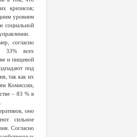
их кризисов;
едним уровнем
и социальной
управлении.
ер, согласно
ду 33% всех
тве и пищевой
одпадают под
я, так как их
иям Комиссии,
стве – 83 % в
.
еративов, оно
еют сильное
вия. Согласно
зяйственных