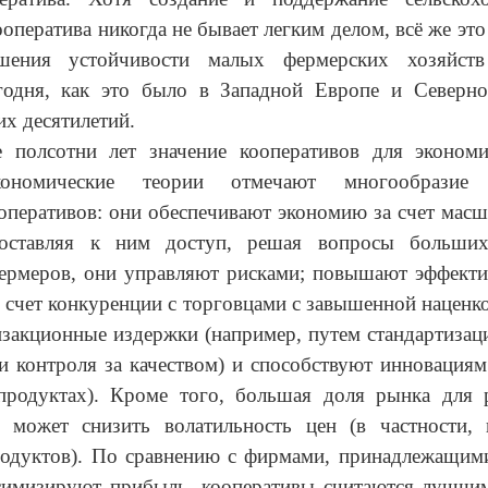
ооператива никогда не бывает легким делом, всё же эт
шения устойчивости малых фермерских хозяйств
егодня, как это было в Западной Европе и Северн
их десятилетий.
е полсотни лет значение кооперативов для экономи
экономические теории отмечают многообразие 
оперативов: они обеспечивают экономию за счет масш
оставляя к ним доступ, решая вопросы больших
ермеров, они управляют рисками; повышают эффекти
а счет конкуренции с торговцами с завышенной наценко
закционные издержки (например, путем стандартизац
и контроля за качеством) и способствуют инновациям
продуктах). Кроме того, большая доля рынка для 
в может снизить волатильность цен (в частности,
одуктов). По сравнению с фирмами, принадлежащими
симизируют прибыль, кооперативы считаются лучшим