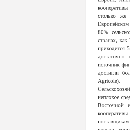
кооперативы
столько же 
Европейском
80% сельско
странах, как
приходится 5
достаточно 
источник фин
достигли бо
Agricole
).
Сельскохоз
неплохое сре
Восточной 
кооперати
поставщикам
членов кооп