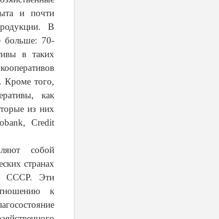
быта и почти
продукции. В
 больше: 70-
тивы в таких
 кооперативов
. Кроме того,
еративы, как
оторые из них
obank
,
Credit
вляют собой
еских странах
о СССР. Эти
тношению к
агосостояние
зяйственного