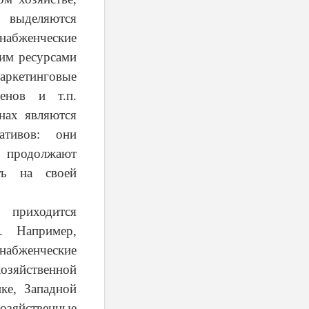
 выделяются
набженческие
им ресурсами
аркетинговые
енов и т.п.
нах являются
ативов: они
е продолжают
ть на своей
 приходится
. Например,
набженческие
озяйственной
ке, Западной
озяйственные