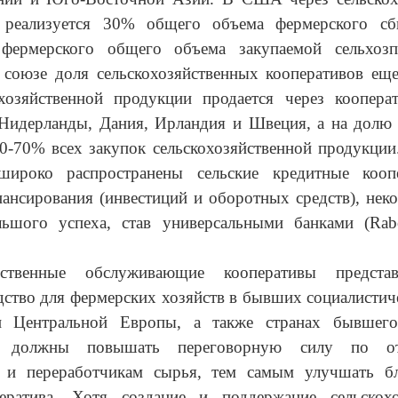
 реализуется 30% общего объема фермерского с
фермерского общего объема закупаемой сельхоз
 союзе доля сельскохозяйственных кооперативов еще
хозяйственной продукции продается через коопера
 Нидерланды, Дания, Ирландия и Швеция, а на долю
0-70% всех закупок сельскохозяйственной продукции
широко распространены сельские кредитные кооп
ансирования (инвестиций и оборотных средств), нек
льшого успеха, став универсальными банками (
Rab
яйственные обслуживающие кооперативы предста
дство для фермерских хозяйств в бывших социалистич
и Центральной Европы, а также странах бывшег
вы должны повышать переговорную силу по о
 и переработчикам сырья, тем самым улучшать бл
ератива. Хотя создание и поддержание сельскохо