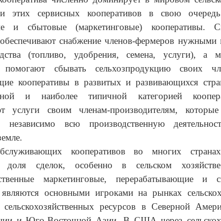
ди этих сервисных кооперативов в свою очередь
ие и сбытовые (маркетинговые) кооперативы. С
 обеспечивают снабжение членов-фермеров нужными 
дства (топливо, удобрения, семена, услуги), а м
ы помогают сбывать сельхозпродукцию своих чл
ие кооперативы в развитых и развивающихся стра
ной и наиболее типичной категорией коопер
ют услуги своим членам-производителям, которы
ть независимо всю производственную деятельнос
земле.
служивающих кооперативов во многих странах
ая доля сделок, особенно в сельском хозяйстве
йственные маркетинговые, перерабатывающие и с
 являются основными игроками на рынках сельскох
 сельскохозяйственных ресурсов в Северной Амери
нии и Юго-Восточной Азии. В США через сельскох