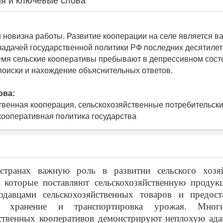
я и ключевые слова
и новизна работы. Развитие кооперации на селе является в
задачей государственной политики РФ последних десятилет
мя сельские кооперативы пребывают в депрессивном состо
поиски и нахождение объяснительных ответов.
ова:
твенная кооперация, сельскохозяйственные потребительск
кооперативная политика государства
транах важную роль в развитии сельского хозя
, которые поставляют
сельскохозяйственную продук
одавцами сельскохозяйственных товаров и предост
к хранение и транспортировка урожая. Мно
йственных кооперативов демонстрируют неплохую ада