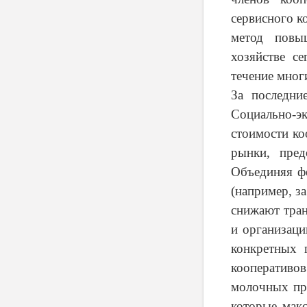
сервисного к
метод повы
хозяйстве с
течение мног
За последни
Социально-
стоимости ко
рынки, пред
Объединяя ф
(например, з
снижают тран
и организаци
конкретных 
кооперативо
молочных пр
которые мак