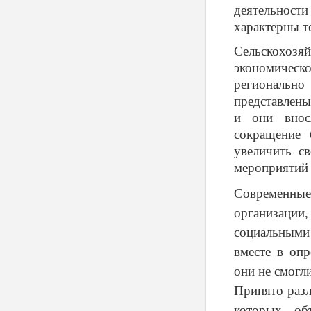
деятельност
характерны т
Сельскохозяй
экономическ
регионально
представлены
и они внос
сокращение 
увеличить с
мероприятий
Современны
организации,
социальными 
вместе в опр
они не смогл
Принято разл
которых об