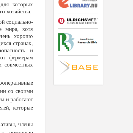
 для которых
го хозяйства.
ой социально-
е мира, хотя
очень хорошо
ихся странах,
опасность и
ают фермерам
и совместных
оперативные
вии со своими
сы и работают
елей, которые
ративы, члены
а с помощью