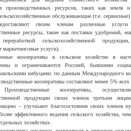
х производственных ресурсов, таких как земля и
ельскохозяйственные обслуживающие (т.е. сервисные)
едоставляют своим членам различные услуги 
ственные ресурсы, такие как поставки удобрений, м
 переработкой сельскохозяйственной продукции,
 маркетинговые услуги)
.
енные кооперативы в сельском хозяйстве в нас
енны и ограничиваются Россией, бывшими социа
зраильскими кибуцами: по данным Международного ко
изводственные кооперативы составляют менее 5% всех
роизводственные кооперативы, осуществл
йственной продукции своих членов третьим лица
нкцию – улучшают благосостояния своих членов пу
более эффективного ведения сельского хозяйства, че
тдельных хозяйствах.
кооператива численно доминирует в мировом сельско