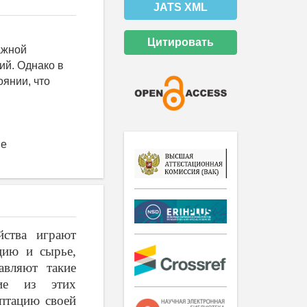
JATS XML
Цитировать
ажной
ий. Однако в
янии, что
ие
йства играют
цию и сырье,
авляют такие
гие из этих
птацию своей