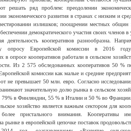
ют решать ряд проблем: преодолении экономическ
ии экономического развития в странах с низким и ср
нвестировании излишков; поощрении местных общин 
обеспечении демократического участия своих членов в 
ая деятельность кооперативов разнообразна. Наприм
му опросу Европейской комиссии в 2016 го
х в опросе кооперативов работали в сельском хозяйс
сти. Из 2 575 обследованных кооперативов 50 % п
Европейской комиссии как малые и средние предприяти
от не превышает 50 млн. евро. Согласно исследован
занимают значительную долю рынка в сельском хозяй
 79% в Финляндии, 55 % в Италии и 50 % во Франции
льское хозяйство является важным сектором для кооп
т более пристального внимания. Кооперативы им
на рынке в европейской цепочке поставок продовольст
2014 год, озаглавленному «Развитие сельскохо