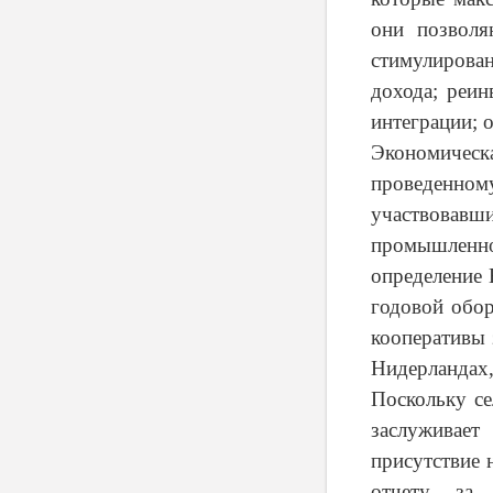
они позволя
стимулирован
дохода; реи
интеграции; 
Экономическ
проведенно
участвовавши
промышленно
определение 
годовой обор
кооперативы 
Нидерландах,
Поскольку се
заслуживае
присутствие 
отчету за 