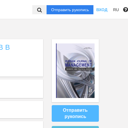
Отправить рукопись
ВХОД
RU
В В
Отправить
рукопись