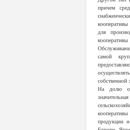
причем сре
снабженческ
кооперативы
для произво
кооператив
Обслуживающ
самой круп
предоставля
осуществля
собственной 
На долю об
значительн
сельскохозя
кооперативы
продукции и
Европе, Япо