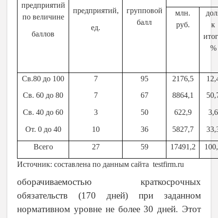
предприятий
предприятий,
групповой
млн.
дол
по величине
балл
руб.
к
ед.
баллов
итог
%
Св.80 до 100
7
95
2176,5
1
2,
Св. 60 до 80
7
67
8864
,1
50,
Св. 40 до 60
3
50
622
,9
3,6
От. 0 до 40
10
3
6
5
827
,
7
33,
Всего
27
59
17
491
,
2
100
Источник: составлена по данным сайта
testfirm
.
ru
оборачиваемостью краткосрочных
обязательств (170 дней) при заданном
нормативном уровне не более 30 дней. Этот