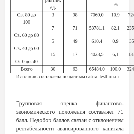
риятий,
%
ед.
Св. 80 до
3
98
7069,0
10,9
72
100
7
71
53781,1
82,1
235
Св. 60 до 80
5
49
610,4
0,9
35
Св. 40 до 60
15
17
4023,5
6,1
13
От 0 до. 40
Всего
30
63
65484,0
100,0
324
Источник: составлена по данным сайта
testfirm
.
ru
Групповая оценка финансово-
экономического положения составляет 71
балл. Недобор баллов связан с отклонением
рентабельности авансированного капитала