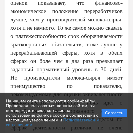
оценок показывает, что финансово-
экономическое положение переработчиков
лучше, чем у производителей молока-сырья,
хотя и не намного. То же самое можно сказать
о платежеспособности: срок оборачиваемости
краткосрочных обязательств, тоже лучше у
перерабатывающей сферы, хотя в обеих
сферах он боле чем в два раза превышает
заданный нормативный уровень в 30 дней.
Но производители молока-сырья имеют
преимущество по показателю,
рекомендуемому для оценки эквивалентности
На нашем сайте используются cookie-файлы.
экономических отношений. Речь идёт о
Продолжая пользоваться данным сайтом, вы
рентабельности авансированного капитала,
подтверждаете свое согласие на
Согласен
использование файлов cookie в соответствии с
или норме прибыли [2]; если в целом по
настоящим уведомлением и
Пользовательским
соглашением
.
сферам деятельности различие не очень