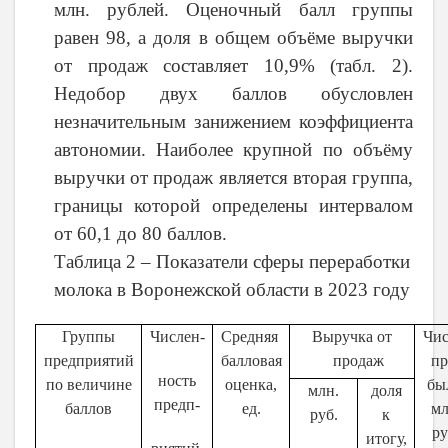
млн. рублей. Оценочный балл группы
равен 98, а доля в общем объёме выручки
от продаж составляет 10,9% (табл. 2).
Недобор двух баллов обусловлен
незначительным занижением коэффициента
автономии. Наиболее крупной по объёму
выручки от продаж является вторая группа,
границы которой определены интервалом
от 60,1 до 80 баллов.
Таблица 2 – Показатели сферы переработки
молока в Воронежской области в 2023 году
Группы
Числен-
Средняя
Выручка от
Чис
предприятий
балловая
продаж
пр
ность
по величине
оценка,
бы
млн.
доля
предп-
баллов
ед.
мл
руб.
к
ру
итогу,