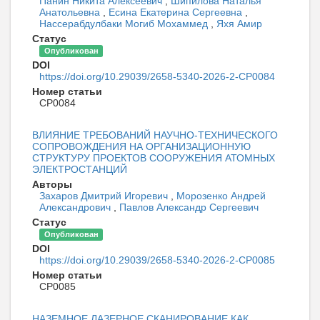
Панин Никита Алексеевич
,
Шипилова Наталья
Анатольевна
,
Есина Екатерина Сергеевна
,
Нассерабдулбаки Могиб Мохаммед
,
Яхя Амир
Статус
Опубликован
DOI
https://doi.org/10.29039/2658-5340-2026-2-CP0084
Номер статьи
CP0084
ВЛИЯНИЕ ТРЕБОВАНИЙ НАУЧНО-ТЕХНИЧЕСКОГО
СОПРОВОЖДЕНИЯ НА ОРГАНИЗАЦИОННУЮ
СТРУКТУРУ ПРОЕКТОВ СООРУЖЕНИЯ АТОМНЫХ
ЭЛЕКТРОСТАНЦИЙ
Авторы
Захаров Дмитрий Игоревич
,
Морозенко Андрей
Александрович
,
Павлов Александр Сергеевич
Статус
Опубликован
DOI
https://doi.org/10.29039/2658-5340-2026-2-CP0085
Номер статьи
CP0085
НАЗЕМНОЕ ЛАЗЕРНОЕ СКАНИРОВАНИЕ КАК