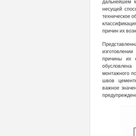
дальнейшем м
несущей спос
техническое о
классификация
причин их возн
Представленна
изготовлении
причины их о
обусловлена 
монтажного по
швов цементн
важное значе
предупреждени