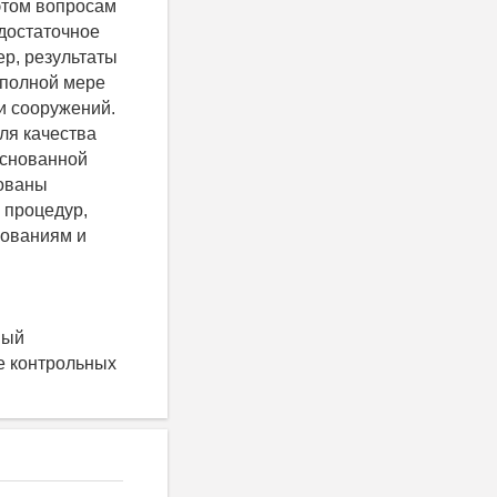
этом вопросам
достаточное
ер, результаты
 полной мере
и сооружений.
ля качества
основанной
рованы
 процедур,
бованиям и
ный
е контрольных