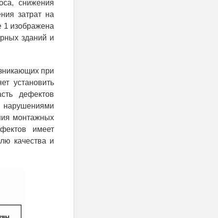
оса, снижения
ния затрат на
е 1 изображена
орных зданий и
озникающих при
ет установить
асть дефектов
, нарушениями
ения монтажных
ефектов имеет
лю качества и