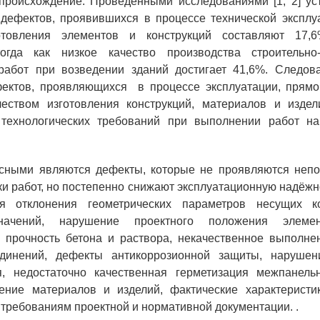
происхождение. Проведёнными исследованиями [1, 2] ус
дефектов, проявившихся в процессе технической эксплу
отовления элементов и конструкций составляют 17,
тогда как низкое качество производства строительн
работ при возведении зданий достигает 41,6%. Следова
ектов, проявляющихся в процессе эксплуатации, прямо
чеством изготовления конструкций, материалов и издел
технологических требований при выполнении работ на
сными являются дефекты, которые не проявляются непо
и работ, но постепенно снижают эксплуатационную надёжно
я отклонения геометрических параметров несущих к
начений, нарушение проектного положения элемен
я прочность бетона и раствора, некачественное выполне
динений, дефекты антикоррозионной защиты, нарушен
я, недостаточно качественная герметизация межпанель
ение материалов и изделий, фактические характеристи
 требованиям проектной и нормативной документации. .