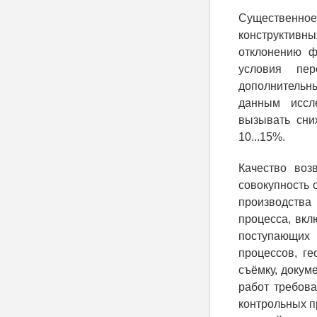
Существенно
конструктивн
отклонению ф
условия пер
дополнительн
данным иссл
вызывать сни
10...15%.
Качество воз
совокупность
производства
процесса, вкл
поступающих
процессов, г
съёмку, докум
работ требов
контрольных п