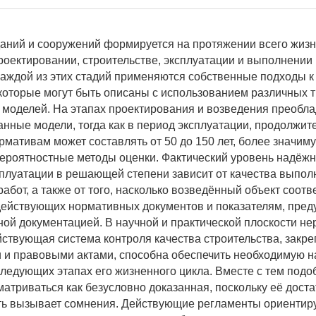
аний и сооружений формируется на протяжении всего жизн
проектировании, строительстве, эксплуатации и выполнении
каждой из этих стадий применяются собственные подходы к
которые могут быть описаны с использованием различных 
моделей. На этапах проектирования и возведения преобл
нные модели, тогда как в период эксплуатации, продолжит
рмативам может составлять от 50 до 150 лет, более значим
ероятностные методы оценки. Фактический уровень надёжн
сплуатации в решающей степени зависит от качества выпо
абот, а также от того, насколько возведённый объект соотв
ействующих нормативных документов и показателям, пре
ной документацией. В научной и практической плоскости не
действующая система контроля качества строительства, закр
и правовыми актами, способна обеспечить необходимую н
следующих этапах его жизненного цикла. Вместе с тем подо
матриваться как безусловно доказанная, поскольку её дост
ь вызывает сомнения. Действующие регламенты ориентир