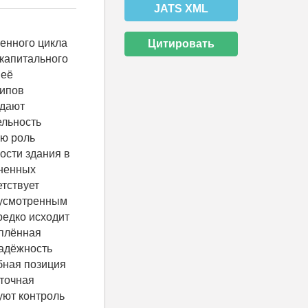
JATS XML
енного цикла
Цитировать
 капитального
 её
типов
адают
ельность
ую роль
ости здания в
лненных
етствует
дусмотренным
редко исходит
еплённая
адёжность
бная позиция
аточная
уют контроль