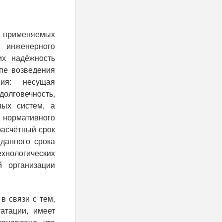
во применяемых
и инженерного
их надёжность
апе возведения
ния: несущая
долговечность,
ных систем, а
 нормативного
расчётный срок
 данного срока
хнологических
й организации
в связи с тем,
атации, имеет