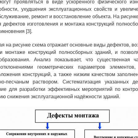
огут проявляться в виде ускоренного физического изн
обности, ухудшения эксплуатационных свойств и увеличе
бслуживание, ремонт и восстановление объекта. На рисунк
 дефектов изготовления и монтажа конструкций полносб
икновения [3].
я на рисунке схема отражает основные виды дефектов, в
 и монтаже конструкций полносборных зданий, и позволя
бразования. Анализ показывает, что существенная ч
отклонениями геометрических параметров элементов
ложения конструкций, а также низким качеством заполн
о-песчаным раствором. Систематизация указанных д
ние для разработки эффективных мероприятий по контро
ю снижения эксплуатационной надёжности зданий.