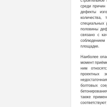
строительное 
среди причин 
дефекты изг
количества, 
специальных 
половины деф
связано с ка
соблюдением 
площадке.
Наиболее опа
момент приёмк
ним относятс
проектных з
недостаточна
болтовых сое
бетонировани
также примен
соответствуют