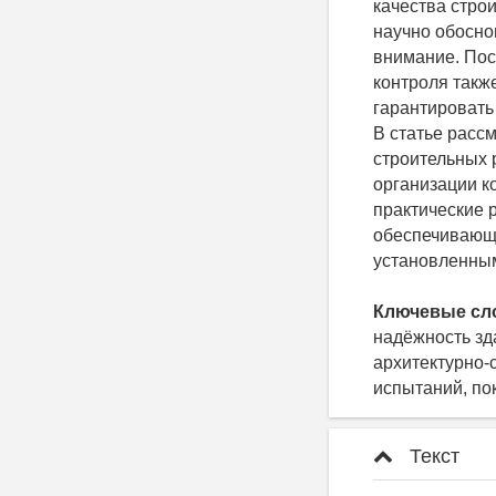
качества стро
научно обосно
внимание. Пос
контроля такж
гарантировать
В статье расс
строительных 
организации к
практические 
обеспечивающи
установленным
Ключевые сл
надёжность зд
архитектурно-
испытаний, по
Текст