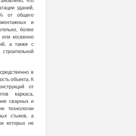
тановлено, что
атации зданий,
6% от общего
о-монтажных и
тельно, более
 или косвенно
ий, а также с
 строительной
средственно в
сть объекта. К
онструкций от
тов каркаса,
ние сварных и
ие технологии
ных стыков, а
ки которых не