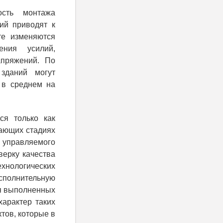
ость монтажа
ий приводят к
те изменяются
ения усилий,
апряжений. По
зданий могут
 в среднем на
ся только как
ающих стадиях
 управляемого
верку качества
нологических
сполнительную
ия выполненных
арактер таких
тов, которые в