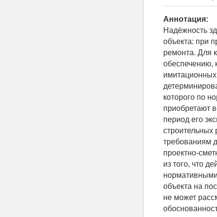
Аннотация:
Надёжность зд
объекта: при 
ремонта. Для 
обеспечению, 
имитационных 
детерминирова
которого по но
приобретают в
период его эк
строительных р
требованиям д
проектно-смет
из того, что 
нормативными 
объекта на по
не может расс
обоснованност