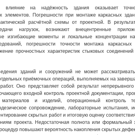
е влияние на надёжность здания оказывает точн
ых элементов. Погрешности при монтаже каркасных здан
актической расчётной схемы от проектной. В результа
едачи нагрузок, возникают внецентренные прилож
ые изгибающие моменты и локальные концентрации н
едований, погрешности точности монтажа каркасных 
жение прочностных характеристик стыковых соединений
ведения зданий и сооружений не может рассматривать
 отдельных приёмочных операций, выполняемых на заверш
 работ. Оно представляет собой результат непрерывного
ючающего входной контроль проектной документации, про
 материалов и изделий, операционный контроль тех
еодезическое сопровождение, лабораторные испытания, и
ентирование скрытых работ и итоговую оценку соответств
аниям проекта. Недостаточная полнота или формальный х
роцедур повышают вероятность накопления скрытых дефек