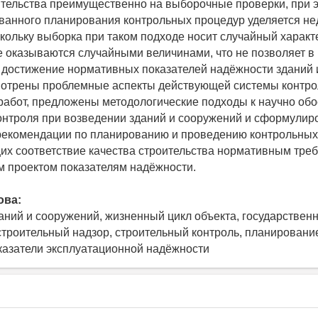
ительства преимущественно на выборочные проверки, при 
ванного планирования контрольных процедур уделяется не
кольку выборка при таком подходе носит случайный характ
е оказываются случайными величинами, что не позволяет в
 достижение нормативных показателей надёжности зданий 
мотрены проблемные аспекты действующей системы контро
работ, предложены методологические подходы к научно об
онтроля при возведении зданий и сооружений и сформули
рекомендации по планированию и проведению контрольных
х соответствие качества строительства нормативным тре
 проектом показателям надёжности.
ова:
аний и сооружений, жизненный цикл объекта, государствен
строительный надзор, строительный контроль, планировани
казатели эксплуатационной надёжности