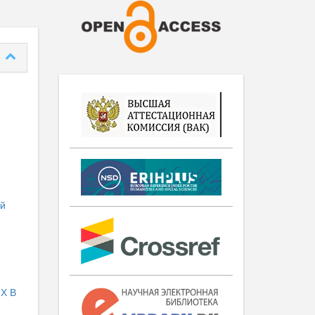
ей
Х В