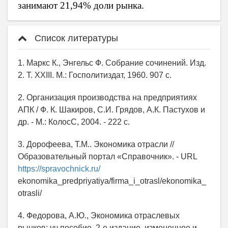
занимают 21,94% доли рынка.
Список литературы
1. Маркс К., Энгельс Ф. Собрание сочинений. Изд.
2. Т. XXIII. М.: Госполитиздат, 1960. 907 с.
2. Организация производства на предприятиях
АПК / Ф. К. Шакиров, С.И. Грядов, А.К. Пастухов и
др. - М.: КолосС, 2004. - 222 с.
3. Дорофеева, Т.М.. Экономика отрасли //
Образовательный портал «Справочник». - URL
https://spravochnick.ru/
ekonomika_predpriyatiya/firma_i_otrasl/ekonomika_
otrasli/
4. Федорова, А.Ю., Экономика отраслевых
рынков: уч.пособие, 2-е издание, измененное и