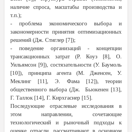
наличие спроса, масштабы производства и
т.п.);
- проблема экономического выбора и
закономерности принятия оптимизационных
решений (Дж. Стиглер [7]);
- поведение организаций - концепции
трансакционных затрат (Р. Коуз [8], О.
Уильямсон [9]), состязательности (У. Баумоль
[10]), принципа агента (
М. Дженсен, У.
Меклинг
[11]
,
Э. Фама [12]), теории
общественного выбора (
Дж.
Бьюкенен
[13],
Г. Таллок [14], Г. Кирхгаснер [15].
Последующие отраслевые исследования в
этом направлении, сочетающие
технологический и рыночный подходы к
оценке отрасли, рассматривают в основном