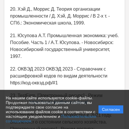
20. Хэй Д., Моррис Д. Теория организации
промышленности / Д. Хэй, Д. Моррис / В 2-х т. -
СПб.: Экономическая школа, 1999.
21. Юсупова А.Т. Промышленная экономика: учеб.
Пособие. Часть 1 / А.Т. Юсупова. - Новосибирск:
Новосибирский государственный университет,
1997.
22. ОКВЭД 2023 ОКВЭД 2023 - Справочник с
расшифровкой кодов по видам деятельности
https://код-оквэд.рф/#1
23. TestFirm. [Электронный ресурс] - Режим
На нашем сайте используются cookie-файлы.
доступа:
https://www.testfirm.ru/about/
Продолжая пользоваться данным сайтом, вы
подтверждаете свое согласие на
Согласен
использование файлов cookie в соответствии с
24. Продукция сельского хозяйства в 2021 году.
настоящим уведомлением и
Пользовательским
соглашением
.
Бюллетени о состоянии сельского хозяйства.
[Электронный ресурс] - Режим доступа: