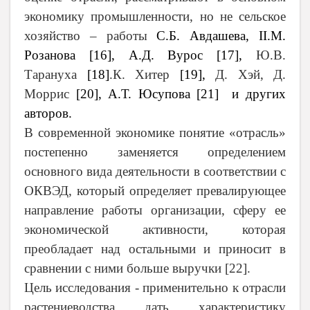
экономику промышленности, но не сельское
хозяйство – работы
С.Б. Авдашева, II.М.
Розанова [16], А.Д. Вурос [17],
Ю.В.
Тарануха
[18]
.К. Хитер
[19],
Д. Хэй, Д.
Моррис
[20],
А.Т. Юсупова [21] и других
авторов.
В современной экономике понятие «отрасль»
постепенно заменяется определением
основного вида деятельности в соответствии с
ОКВЭД, который
определяет превалирующее
направление работы организации, сферу ее
экономической активности, которая
преобладает над остальными и приносит в
сравнении с ними больше выручки [22].
Цель исследования - применительно к отрасли
растениеводства дать характеристику