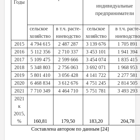
Годы
индивидуальные
предприниматели
сельское
в т.ч. расте-
сельское
в т.ч. расте-
хозяйство
ниеводство
хозяйство
ниеводство
2015
4 794 615
2 487 287
3 139 676
1 705 891
2016
5 112 356
2 710 337
3 453 101
1 941 394
2017
5 109 475
2 599 666
3 454 074
1 835 415
2018
5 348 803
2 756 063
3 692 071
1 968 953
2019
5 801 410
3 056 428
4 141 722
2 277 581
2020
6 468 834
3 612 676
4 751 245
2 814 505
2021
7 710 349
4 464 710
5 751 781
3 493 293
2021
к
2015,
%
160,81
179,50
183,20
204,78
Составлена автором по данным [24]