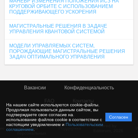
МАНЕВР ИЗМЕНЕНИЯ ПОЛОЖЕНИЯ ИСЗ НА
КРУГОВОЙ ОРБИТЕ С ИСПОЛЬЗОВАНИЕМ
ПОДДЕРЖИВАЮЩЕГО УСКОРЕНИЯ
МАГИСТРАЛЬНЫЕ РЕШЕНИЯ В ЗАДАЧЕ
УПРАВЛЕНИЯ КВАНТОВОЙ СИСТЕМОЙ
МОДЕЛИ УПРАВЛЯЕМЫХ СИСТЕМ,
ПОРОЖДАЮЩИЕ МАГИСТРАЛЬНЫЕ РЕШЕНИЯ
ЗАДАЧ ОПТИМАЛЬНОГО УПРАВЛЕНИЯ
Вакансии
Конфиденциальность
FAQ
Контакты
На нашем сайте используются cookie-файлы.
Продолжая пользоваться данным сайтом, вы
подтверждаете свое согласие на
© rior
Согласен
Политика
использование файлов cookie в соответствии с
защиты и
настоящим уведомлением и
Пользовательским
Powered by
ие
обработки
Поддержка
И
соглашением
.
Editorum,
2026
персональных