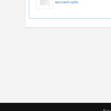
круговой орби...
Вак