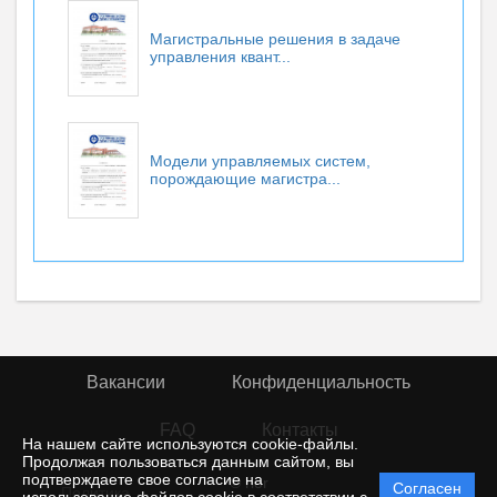
Магистральные решения в задаче
управления квант...
Модели управляемых систем,
порождающие магистра...
Вакансии
Конфиденциальность
FAQ
Контакты
На нашем сайте используются cookie-файлы.
Продолжая пользоваться данным сайтом, вы
подтверждаете свое согласие на
© rior
Согласен
Политика