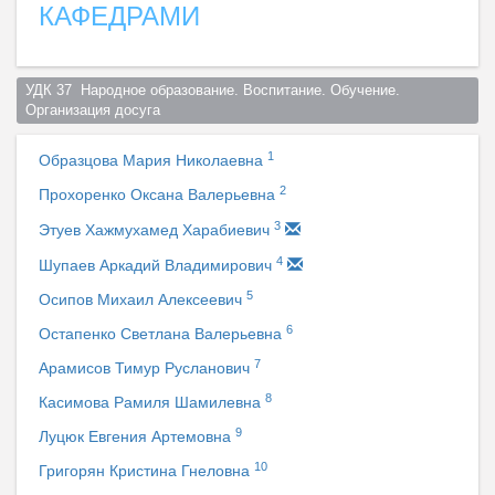
КАФЕДРАМИ
УДК 37  Народное образование. Воспитание. Обучение. 
Организация досуга  
1
Образцова Мария Николаевна
2
Прохоренко Оксана Валерьевна
3
Этуев Хажмухамед Харабиевич
4
Шупаев Аркадий Владимирович
5
Осипов Михаил Алексеевич
6
Остапенко Светлана Валерьевна
7
Арамисов Тимур Русланович
8
Касимова Рамиля Шамилевна
9
Луцюк Евгения Артемовна
10
Григорян Кристина Гнеловна