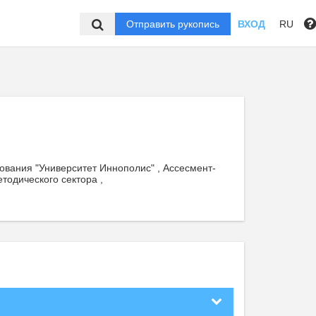
Отправить рукопись
ВХОД
RU
вания "Университет Иннополис" , Ассесмент-
тодического сектора ,