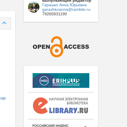
Выпускающий редактор
Гарашко Анна Юрьевна
garashkoanna@rambler.ru
79265831190
ндр