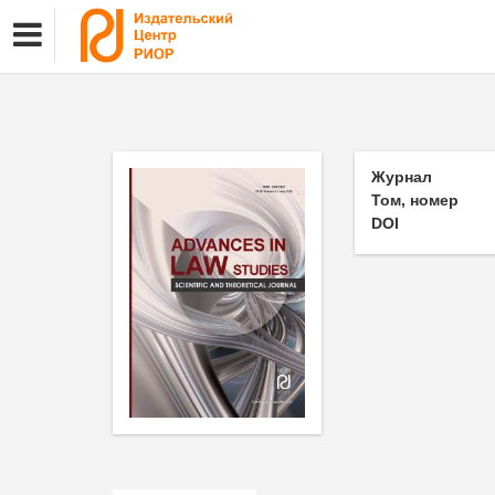
Журнал
Том, номер
DOI