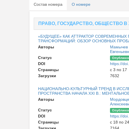
Состав номера
О номере
ПРАВО, ГОСУДАРСТВО, ОБЩЕСТВО В 
«БУДУЩЕЕ» КАК АТТРАКТОР СОВРЕМЕННЫХ
ТРАНСФОРМАЦИЙ: ОБЗОР ОСНОВНЫХ ПРОБ
Авторы
Мамычев 
Евгеньев
Статус
Опублико
DOI
https://d
Страницы
с 3 по 17
Загрузки
7632
НАЦИОНАЛЬНО-КУЛЬТУРНЫЙ ТРЕНД В ИСС
ПРОСТРАНСТВА НАЧАЛА XXI В.: МЕНТАЛЬН
Авторы
Мордовце
Алексеев
Статус
Опублико
DOI
https://d
Страницы
с 18 по 2
Загрузки
7164