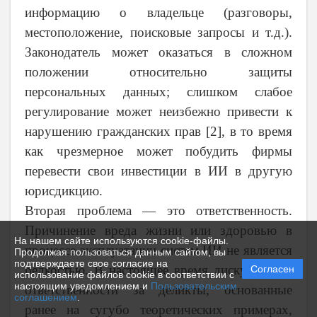
информацию о владельце (разговоры,
местоположение, поисковые запросы и т.д.).
Законодатель может оказаться в сложном
положении относительно защиты
персональных данных; слишком слабое
регулирование может неизбежно привести к
нарушению гражданских прав [2], в то время
как чрезмерное может побудить фирмы
перевести свои инвестиции в ИИ в другую
юрисдикцию.
Вторая проблема — это ответственность.
Причинение вреда жизни или здоровью в
На нашем сайте используются cookie-файлы.
процессе эксплуатации систем ИИ не является
Продолжая пользоваться данным сайтом, вы
подтверждаете свое согласие на
редкостью. В настоящее время дискуссии об
Согласен
использование файлов cookie в соответствии с
настоящим уведомлением и
Пользовательским
ответственности за деликты, основанные
соглашением
.
ранее на сугубо теоретических примерах,