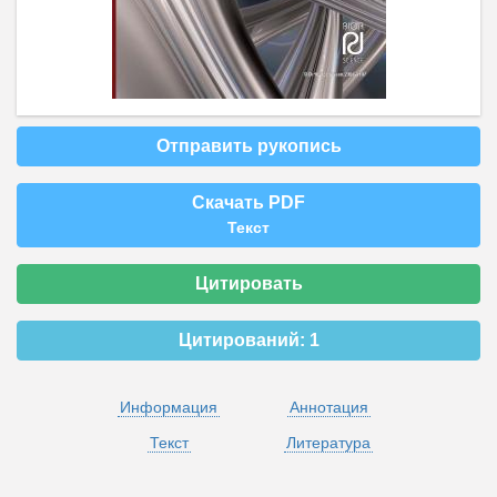
Отправить рукопись
Скачать PDF
Текст
Цитировать
Цитирований:
1
Информация
Аннотация
Текст
Литература