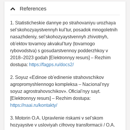
References
1. Statisticheskie dannye po strahovaniyu urozhaya
sel'skohozyaystvennyh kul'tur, posadok mnogoletnih
nasazhdeniy, sel'skohozyaystvennyh zhivotnyh,
ob'ektov tovarnoy akvakul'tury (tovarnogo
rybovodstva) s gosudarstvennoy podderzhkoy v
2018–2023 godah [Elektronnyy resurs] – Rezhim
dostupa:
https://fagps.ru/docs2/
2. Soyuz «Edinoe ob'edinenie strahovschikov
agropromyshlennogo kompleksa – Nacional'nyy
soyuz agrostrahovschikov». Oficial'nyy sayt.
[Elektronnyy resurs] – Rezhim dostupa:
https://naai.ru/kontakty/
3. Motorin O.A. Upravlenie riskami v sel'skom
hozyaystve v usloviyah cifrovoy transformacii / O.A.