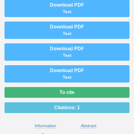
Download PDF
Text
Download PDF
Text
Download PDF
Text
Download PDF
Text
To cite
Citations:
1
Information
Abstract