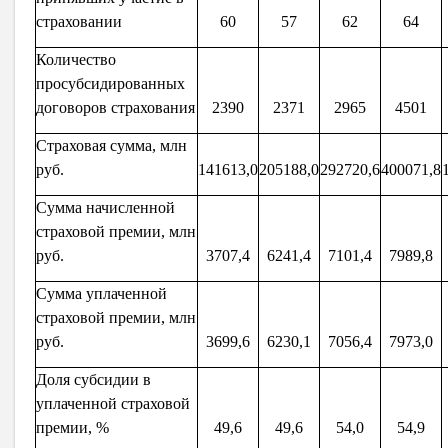
страховании
60
57
62
64
Количество
просубсидированных
договоров страхования
2390
2371
2965
4501
Страховая сумма, млн
руб.
141613,0
205188,0
292720,6
400071,8
Сумма начисленной
страховой премии, млн
руб.
3707,4
6241,4
7101,4
7989,8
Сумма уплаченной
страховой премии, млн
руб.
3699,6
6230,1
7056,4
7973,0
Доля субсидии в
уплаченной страховой
премии, %
49,6
49,6
54,0
54,9