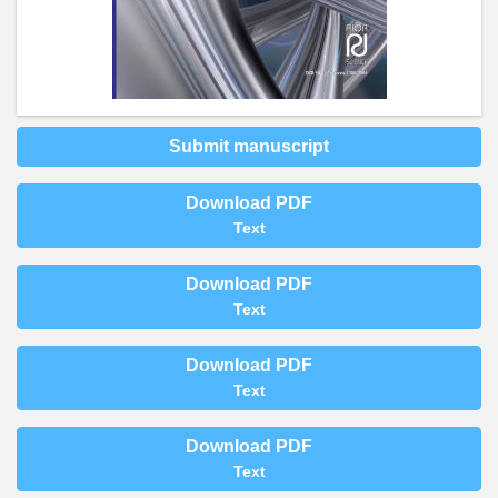
Submit manuscript
Download PDF
Text
Download PDF
Text
Download PDF
Text
Download PDF
Text