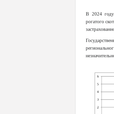
В 2024 году
рогатого ско
застрахованн
Государствен
регионально
незначительно