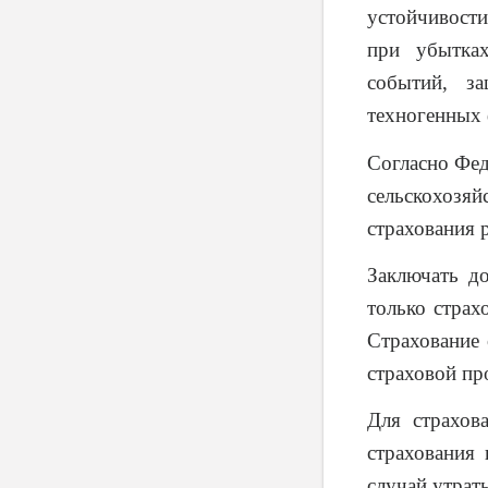
устойчивости
при убытка
событий, за
техногенных 
Согласно Фед
сельскохозяй
страхования 
Заключать д
только страх
Страхование 
страховой пр
Для страхов
страхования 
случай утрат