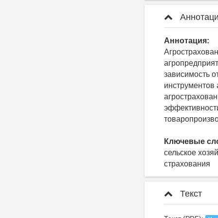
Аннотаци
Аннотация:
Агрострахован
агропредприят
зависимость о
инструментов 
агрострахован
эффективности
товаропроизво
Ключевые сл
сельское хозя
страхования
Текст