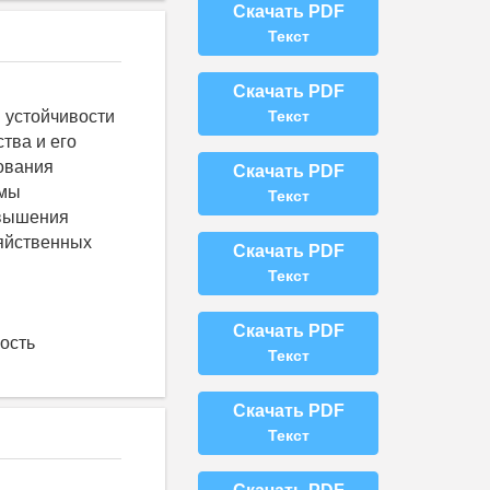
Скачать PDF
Текст
Скачать PDF
 устойчивости
Текст
тва и его
ования
Скачать PDF
ммы
Текст
овышения
зяйственных
Скачать PDF
Текст
Скачать PDF
ость
Текст
Скачать PDF
Текст