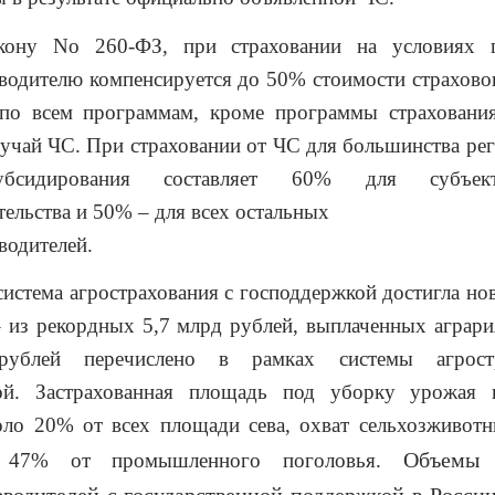
кону No 260-ФЗ, при страховании на условиях 
водителю компенсируется до 50% стоимости страхово
 по всем программам, кроме программы страховани
лучай ЧС. При страховании от ЧС для большинства ре
убсидирования составляет 60% для субъек
ельства и 50% – для всех остальных
водителей.
система агрострахования с господдержкой достигла н
– из рекордных 5,7 млрд рублей, выплаченных аграр
ублей перечислено в рамках системы агрост
ой. Застрахованная площадь под уборку урожая
оло 20% от всех площади сева, охват сельхозживот
Объемы 
 47% от промышленного поголовья.
зводителей с государственной поддержкой в России