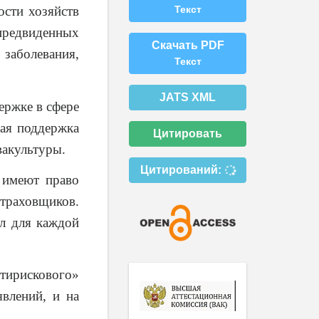
ости хозяйств
Текст
редвиденных
Скачать PDF
заболевания,
Текст
JATS XML
ержке в сфере
ная поддержка
Цитировать
вакультуры.
Цитирований:
 имеют право
страховщиков.
ил для каждой
.
тирискового»
явлений, и на