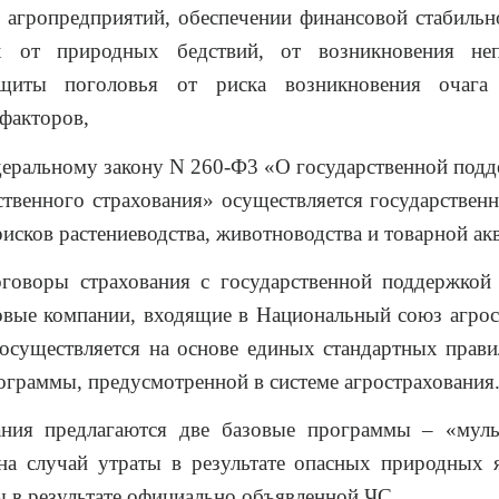
 агропредприятий, обеспечении финансовой стабильн
х от природных бедствий, от возникновения неп
щиты поголовья от риска возникновения очага 
факторов,
еральному закону N 260-Ф3 «О государственной подд
ственного страхования» осуществляется государствен
рисков растениеводства, животноводства и товарной ак
оговоры страхования с государственной поддержкой
овые компании, входящие в Национальный союз агро
осуществляется на основе единых стандартных прав
ограммы, предусмотренной в системе агрострахования
ания предлагаются две базовые программы – «муль
на случай утраты в результате опасных природных 
ы в результате официально объявленной ЧС.