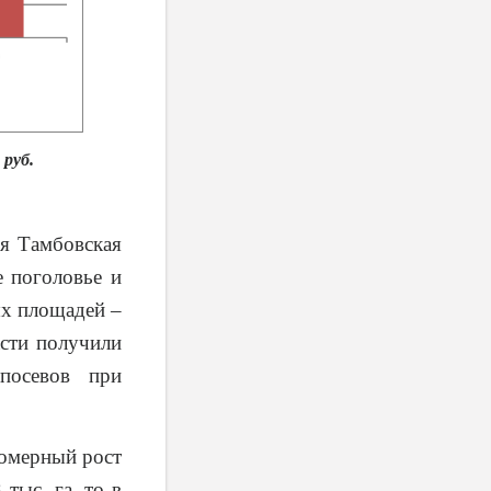
 руб.
ся Тамбовская
е поголовье и
ых площадей –
асти получили
посевов при
номерный рост
тыс. га, то в