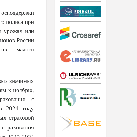
господдержки
го полиса при
я урожая или
гионов России
тов малого
овых значимых
иям к ноябрю,
рахования с
 в 2024 году
ных страховой
страхования
 в 2020-2024