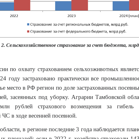
 2. Сельскохозяйственное страхование за счет бюджета, млрд
ии по охвату страхованием сельхозживотных являет
024 году застраховано практически все промышленно
тье место в РФ регион по доле застрахованных посевн
ей, засеянных под уборку. Аграрии Тамбовской обл
млн рублей страхового возмещения за гибель 
 ЧС в ходе весенней посевной.
области, в регионе последние 3 года наблюдается пла
ых площадей: если в 2022 г. хозяйства страховали 143 