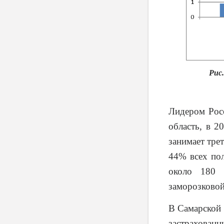
Рис.
Лидером Росс
область, в 2
занимает тре
44% всех пол
около 180 
заморозковой
В Самарской 
застрахованн