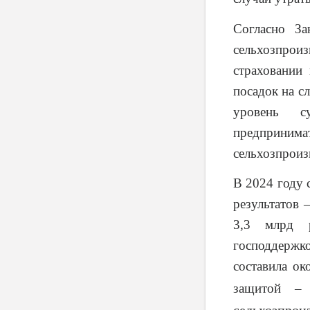
Согласно За
сельхозпроиз
страховании
посадок на с
уровень с
предпринимат
сельхозпроиз
В 2024 году 
результатов 
3,3 млрд р
господдержк
составила ок
защитой –
сельхозпрои