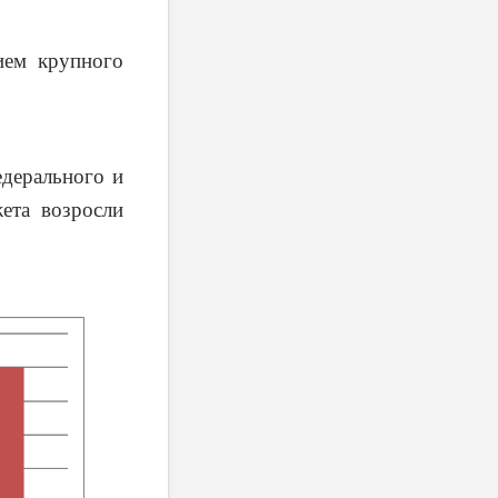
ием крупного
едерального и
ета возросли