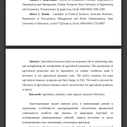
Organization and Management, Nizhny Novgorod State University of Engineering
and Economics, N.bykovskaya @ gmail.com, Orcid: 0000-0003-1083-2380
Alexey I. Afonin
 - Candidate of Political Sciences, Associate Professor,
Department   of   Procurement,   Management   and   Public   Administration,   State
University of Education, cyclon777@mail.ru, Orcid: 0000-0003-2713-8897
Abstract.
 Agricultural insurance plays an important role in minimizing risks
and strengthening the sustainability of agricultural enterprises. The peculiarities of
agricultural   production   and   its   dependence   on   weather   conditions   make   it
necessary to use agricultural insurance tools. The article examines the main
agricultural insurance programs and their change in 2025. The need to increase the
efficiency of agricultural insurance and its attractiveness for agricultural producers
is shown.
Keywords:
 agriculture, insurance, state support, insurance efficiency.
Агрострахование   играет   важную   роль   в   минимизации   рисков   и
укреплении   устойчивости   агропредприятий,   обеспечении   финансовой
стабильности   хозяйств   при   убытках   от   природных   бедствий,   от
возникновения   непредвиденных   событий,   защиты   поголовья   от   риска
возникновения очага заболевания, техногенных факторов, 
Согласно   Федеральному   закону   N   260-Ф3   «О   государственной