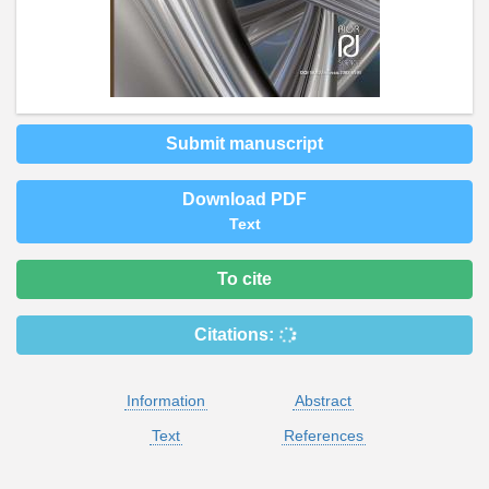
Submit manuscript
Download PDF
Text
To cite
Citations:
Information
Abstract
Text
References