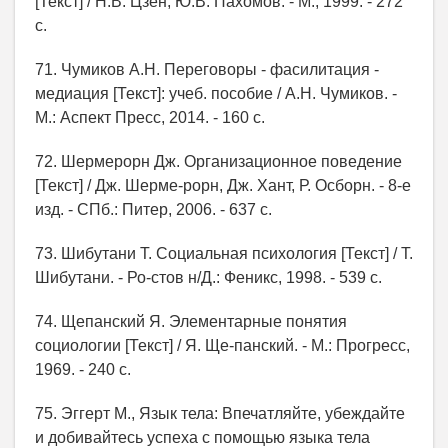
[Текст] / Н.В. Цзен, Ю.В. Пахомов. - М., 1999. - 272
с.
71. Чумиков А.Н. Переговоры - фасилитация -
медиация [Текст]: учеб. пособие / А.Н. Чумиков. -
М.: Аспект Пресс, 2014. - 160 с.
72. Шермерорн Дж. Организационное поведение
[Текст] / Дж. Шерме-рорн, Дж. Хант, Р. Осборн. - 8-е
изд. - СПб.: Питер, 2006. - 637 с.
73. Шибутани Т. Социальная психология [Текст] / Т.
Шибутани. - Ро-стов н/Д.: Феникс, 1998. - 539 с.
74. Щепанский Я. Элементарные понятия
социологии [Текст] / Я. Ще-панский. - М.: Прогресс,
1969. - 240 с.
75. Эггерт М., Язык тела: Впечатляйте, убеждайте
и добивайтесь успеха с помощью языка тела