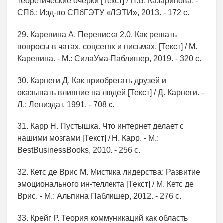
теоретические очерки [Текст] / Н.В. Казаринова. -
СПб.: Изд-во СПбГЭТУ «ЛЭТИ», 2013. - 172 с.
29. Карепина А. Переписка 2.0. Как решать
вопросы в чатах, соцсетях и письмах. [Текст] / М.
Карепина. - М.: СилаУма-Паблишер, 2019. - 320 с.
30. Карнеги Д. Как приобретать друзей и
оказывать влияние на людей [Текст] / Д. Карнеги. -
Л.: Лениздат, 1991. - 708 с.
31. Карр Н. Пустышка. Что интернет делает с
нашими мозгами [Текст] / Н. Карр. - М.:
BestBusinessBooks, 2010. - 256 с.
32. Кетс де Врис М. Мистика лидерства: Развитие
эмоционального ин-теллекта [Текст] / М. Кетс де
Врис. - М.: Альпина Паблишер, 2012. - 276 с.
33. Крейг Р. Теория коммуникаций как область