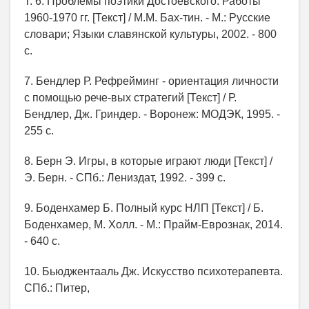
Т. 6. Проблемы поэтики Достоевского. Работы
1960-1970 гг. [Текст] / М.М. Бах-тин. - М.: Русские
словари; Языки славянской культуры, 2002. - 800
с.
7. Бендлер Р. Рефрейминг - ориентация личности
с помощью рече-вых стратегий [Текст] / Р.
Бендлер, Дж. Гриндер. - Воронеж: МОДЭК, 1995. -
255 с.
8. Берн Э. Игры, в которые играют люди [Текст] /
Э. Берн. - СПб.: Лениздат, 1992. - 399 с.
9. Боденхамер Б. Полный курс НЛП [Текст] / Б.
Боденхамер, М. Холл. - М.: Прайм-Еврознак, 2014.
- 640 c.
10. Бьюджентааль Дж. Искусство психотерапевта.
СПб.: Питер,