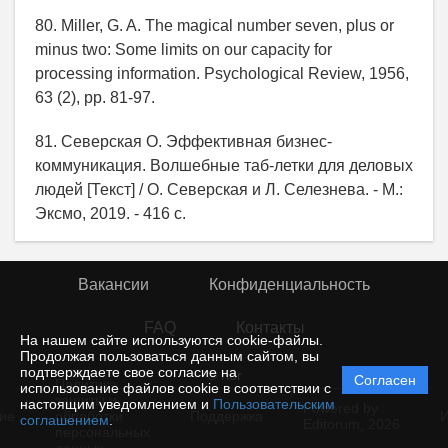
80. Miller, G. A. The magical number seven, plus or
minus two: Some limits on our capacity for
processing information. Psychological Review, 1956,
63 (2), pp. 81-97.
81. Северская О. Эффективная бизнес-
коммуникация. Волшебные таб-летки для деловых
людей [Текст] / О. Северская и Л. Селезнева. - М.:
Эксмо, 2019. - 416 с.
Вакансии
Конфиденциальность
FAQ
Контакты
На нашем сайте используются cookie-файлы.
Продолжая пользоваться данным сайтом, вы
подтверждаете свое согласие на
© rior
Согласен
Политика
использование файлов cookie в соответствии с
защиты и
настоящим уведомлением и
Пользовательским
Powered by
ие
обработки
Поддержка
И
соглашением
.
Editorum,
2026
персональных