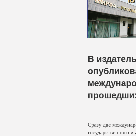
В издател
опубликов
междунаро
прошедших
Сразу две междуна
государственного и