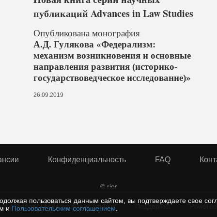
публикаций Advances in Law Studies
Опубликована монография
А.Д. Гулякова «Федерализм:
механизм возникновения и основные
направления развития (историко-
государствоведческое исследование)»
26.09.2019
ансии
Конфиденциальность
FAQ
Конт
© rior
одолжая пользоваться данным сайтом, вы подтверждаете свое сог
 и обработки персональных данных
Поддержка
Powered
ем и
Пользовательским соглашением
.