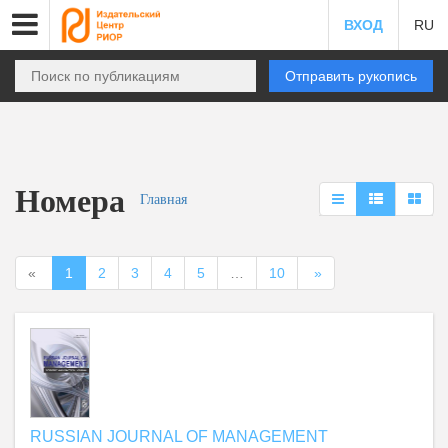
ВХОД
RU
Отправить рукопись
Номера
Главная
«
1
2
3
4
5
…
10
»
RUSSIAN JOURNAL OF MANAGEMENT