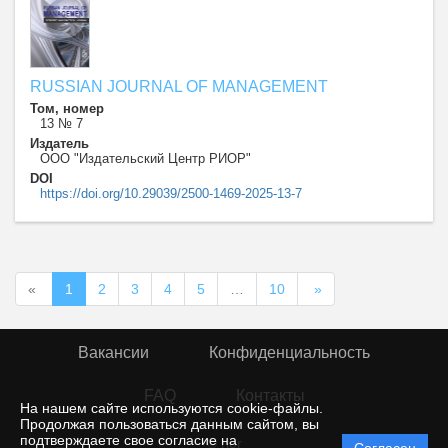
RUSSIAN JOURNAL OF MANAGEMENT
Том, номер
13 № 7
Издатель
ООО "Издательский Центр РИОР"
DOI
https://doi.org/10.29039/2500-1469-2025-13-7
«
1
2
3
4
5
…
10
»
Вакансии
Конфиденциальность
FAQ
Контакты
На нашем сайте используются cookie-файлы.
Продолжая пользоваться данным сайтом, вы
подтверждаете свое согласие на
© rior