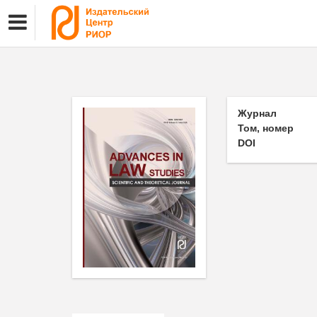
Журнал
Том, номер
DOI