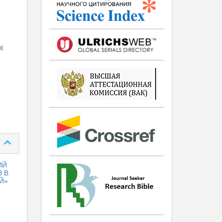
X
ИЙ
З В
Й»