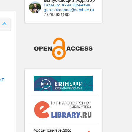
Выпускающий редактор
Гарашко Анна Юрьевна
garashkoanna@rambler.ru
79265831190
МЕ