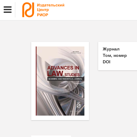
Журнал
Том, номер
DOI