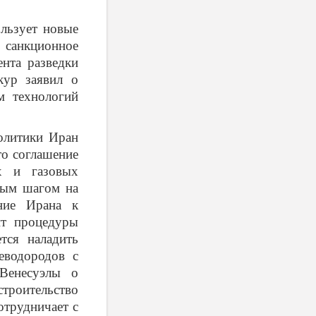
ьзует новые
 санкционное
ента разведки
ур заявил о
м технологий
литики Иран
то соглашение
х и газовых
ным шагом на
ение Ирана к
ит процедуры
тся наладить
еводородов с
Венесуэлы о
троительство
отрудничает с