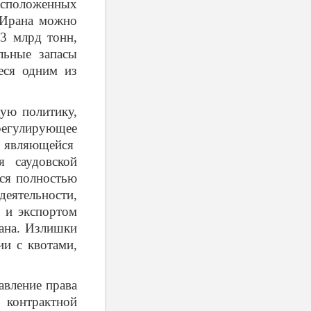
асположенных
 Ирана можно
3 млрд тонн,
льные запасы
еся одним из
ю политику,
регулирующее
, являющейся
я саудовской
ся полностью
деятельности,
й и экспортом
рана. Излишки
ии с квотами,
авление права
 контрактной