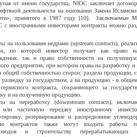
упая от имени государства,
NIOC
заключает договор
ефтяной деятельности на основании Закона Исламск
ти», принятого в 1987 году [10]. Заключаемые М
C
с иностранными инвесторами контракты можно разд
ты на пользование недрами (
upstream
contracts
), реали
ии, по которой инвестор получает как право н
ждения, так и право собственности на полученну
ого предприятия, при котором права на разработку и 
я общей собственностью сторон; раздела продукции,
 разведку за государством, а на продукцию - в обще
 сервисного контракта, сохраняющего за государст
тку и на полученную продукцию.
ты на переработку (
downstream
contracts
), включа
 или частичную передачу иностранному инвест
ртировку, резервирование и распределение углеводо
рию контрактов также могут входить работы п
роводов и строительству перерабатывающих п