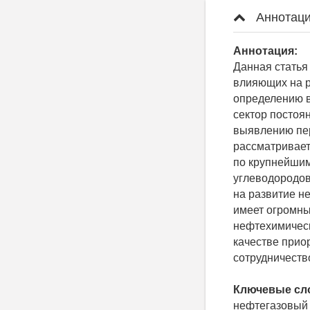
Аннотаци
Аннотация:
Данная статья
влияющих на р
определению в
сектор постоя
выявлению пер
рассматривает
по крупнейшим
углеводородов
на развитие н
имеет огромны
нефтехимическ
качестве прио
сотрудничеств
Ключевые сл
нефтегазовый 