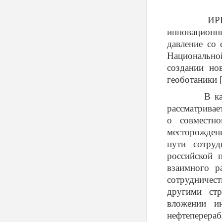
ИРИ активн
инновационн
давление со 
Национально
создании но
геоботаники 
В качестве
рассматривае
о совместн
месторожден
пути сотруд
российской 
взаимного р
сотрудничес
другими ст
вложении ин
нефтеперераб