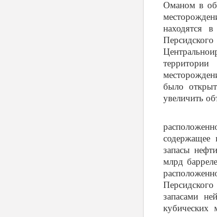
Оманом в об
месторожден
находятся в
Персидского
Центрально
территории
месторождени
было открыт
увеличить об
Крупнейши
расположенн
содержащее 
запасы нефти
млрд барреле
расположенно
Персидского
запасами не
кубических 