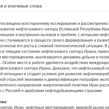
я и ключевые слова
 посвящена всестороннему исследованию и рассмотрению 
азвитие нефтегазового сектора Исламской Республики Ира
нешних и внутренних вызовов и проблем, с которыми неф
нно сталкивается в процессе своего формирования и развит
спектив его роста в сложной геополитической ситуации. В
ся текущее состояние нефтегазового сектора Ирана, прив
 месторождениям, анализируется динамика добычи и потр
. Особое место в работе уделяется воздействию междунар
ефтегазового сектора Ирана. Доказано, что нефтегазовый с
й потенциал и создает условия для развития нефтеперер
ой отраслей экономики и диверсификации географии экспо
ритетного направления энергетической политики Иран расс
о с Россией и арабскими нефтедобывающими странами.
ова:
сектор, Иран, нефтяные месторождения, мировой рынок н