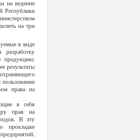
ы на ведение
ой Республики
инистерством
елить на три
зуемые в виде
а разработку
ю продукцию;
ее результаты
 сохраняющего
м пользовании
вом права на
ющие в себя
ору прав на
родов. В эту
о прокладке
редприятий.