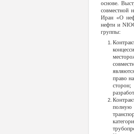
основе. Выст
совместной н
Иран «О неф
нефти и
NIO
группы:
Контрак
концесс
месторо
совместн
являютс
право на
сторон;
разрабо
Контрак
полную
транспо
катего
трубоп