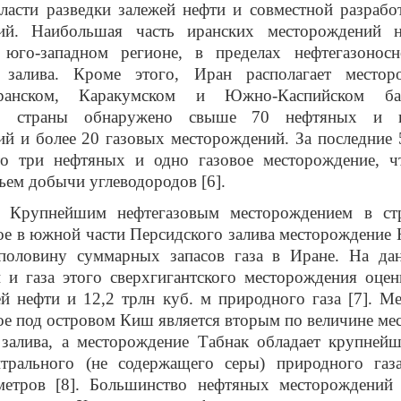
ласти разведки залежей нефти и совместной разрабо
ий. Наибольшая часть иранских месторождений 
 юго-западном регионе, в пределах нефтегазоносн
 залива. Кроме этого, Иран располагает место
иранском, Каракумском и Южно-Каспийском ба
 страны обнаружено свыше 70 нефтяных и г
й и более 20 газовых месторождений. За последние 
о три нефтяных и одно газовое месторождение, ч
ъем добычи углеводородов [6].
м нефтегазовым месторождением в стран
ое в южной части Персидского залива месторождение
половину суммарных запасов газа в Иране. На да
 и газа этого сверхгигантского месторождения оце
й нефти и 12,2 трлн куб. м природного газа [7]. М
е под островом Киш является вторым по величине м
 залива, а месторождение Табнак обладает крупней
йтрального (не содержащего серы) природного газ
метров [8]. Большинство нефтяных месторождений 