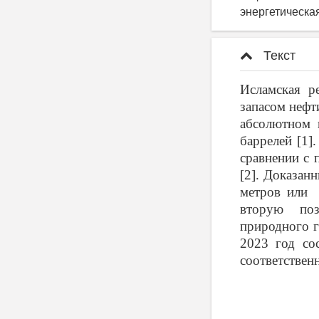
энергетическа
Текст
Исламская р
запасом нефт
абсолютном 
баррелей [1]
сравнении с 
[2]. Доказан
метров или 
вторую пози
природного г
2023 год со
соответственн