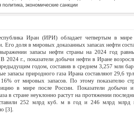
я политика, экономические санкции
еспублика Иран (ИРИ) обладает четвертым в мире
и. Его доля в мировых доказанных запасах нефти соста
выражении запасы нефти страны на 2024 год равн
. В 2024 г., показатели добычи нефти в Иране возрос
предыдущим годом, составив в среднем 3,257 млн бар
ные запасы природного газа Ирана составляют 29,6 тр
16% от мировых запасов. По этому показателю стр
цию в мире после России. Показатели добычи и
аза в стране неуклонно растут на протяжении последни
ставили 252 млрд куб. м в год и 246 млрд млрд 
о [3].