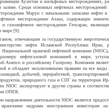
провинции Хузестан и шельфовых месторождениях, р
м заливе. Среди основных нефтяных месторождений
сторождение Марун с начальными запасами нефти в 
нефтяное месторождение Ахваз, содержащее значите
а и газонефтяное месторождение Гечсаран, являюще
 мире [9].
твечающим за государственную энергетическу
нистерство нефти Исламской Республики Иран, 
ь Национальной иранской нефтяной компании (
NIOC
)
размеру нефтегазовой компанией в мире, уступа
udi
Aramco
и российскому Газпрому. Компания являет
ной и обладает эксклюзивными правами на все виды 
разведкой, добычей, переработкой, транспортировко
продуктов, природного газа и СПГ на территории И
фти
NIOC
экспортирует в другие страны в соответств
ми ОПЕК.
правлением деятельности
NIOC
является предост
 иранскими недрами иностранным инвесторам на