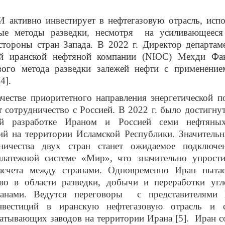
о инвестирует в нефтегазовую отрасль, испол
ые методы разведки, несмотря на усиливающееся
стороны стран Запада. В 2022 г. Директор департам
й иранской нефтяной компании (
NIOC
) Мехди Фак
вого метода разведки залежей нефти с применение
[4].
 приоритетного направления энергетической по
т сотрудничество с Россией.
В 2022 г. было достигну
ой разработке Ираном и Россией семи нефтяны
ий на территории Исламской Республики. Значитель
ничества двух стран станет ожидаемое подключ
платежной системе «Мир», что значительно упрост
асчета между странами. Одновременно Иран пытае
тво в области разведки, добычи и переработки угл
ранами. Ведутся переговоры с представителями 
вестиций в иранскую нефтегазовую отрасль и с
атывающих заводов на территории Ирана [5]. Иран с