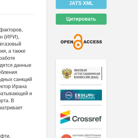
JATS XML
Цитировать
факторов,
н (ИРИ),
тегазовый
ия, а также
 работе
одятся данные
ебления
одных санкций
ектор Ирана
абатывающей и
рта. В
матривает
ефти,