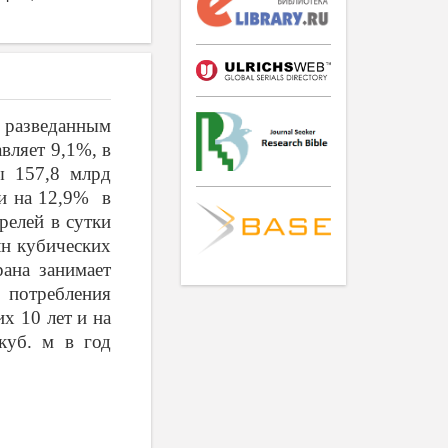
 разведанным
вляет 9,1%, в
ы 157,8 млрд
ли на 12,9% в
релей в сутки
лн кубических
ана занимает
 потребления
х 10 лет и на
куб. м в год