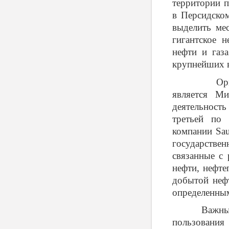
территории 
в Персидско
выделить ме
гигантское 
нефти и газ
крупнейших в
Органом, о
является Ми
деятельност
третьей по 
компании
Sa
государствен
связанные с 
нефти, нефте
добытой не
определенны
Важным на
пользования