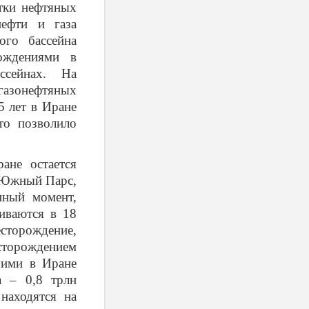
тки нефтяных
нефти и газа
ого бассейна
рождениями в
ссейнах. На
азонефтяных
5 лет в Иране
то позволило
е остается
 Южный Парс,
нный момент,
ниваются в 18
есторождение,
есторождением
шими в Иране
а – 0,8 трлн
находятся на