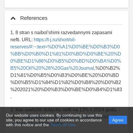
References
1. 8 stran s naibol'shimi razvedannymi zapasami
nefti. URL:
https://t-j.ru/short/oil-
reserves/#:~:text=%D0%A1%D0%BE%D0%B3%D0
%BB%D0%B0%D1%81%D0%BD%D0%BE%20%D
0%BE%D1%86%D0%B5%D0%BD%D0%BA%D0%
B5%20Oil%20%26%20Gas%20Journal
,%D0%B2%
D1%81%D0%B5%D0%B3%D0%BE%20%D0%BD
%D0%B5%D1%84%D1%82%D0%B8%20%D0%B2
%202021%20%D0%B3%D0%BE%D0%B4%D1%83
.
2. Iran uvelichil dobychu nefti na 13% v 2024 godu. -
Our website uses cookies. By continuing to use this
URL:
https://tvbrics.com/news/iran-uvelichil-dobychu-
site, you agree to our use of cookies in accordance
Agree
nefti-na-13-v-2024-godu/
with this notice and the
Terms of Use
.