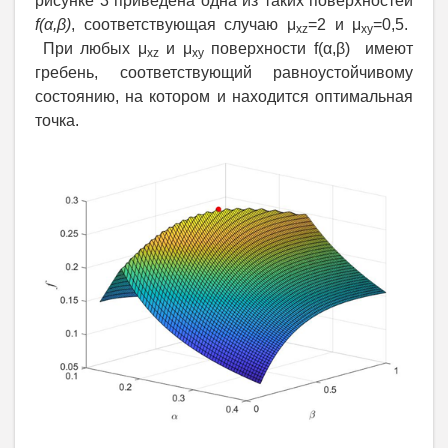
рисунке 3 приведена одна из таких поверхностей
f(α,β)
, соответствующая случаю μ
=2 и μ
=0,5.
xz
xy
При любых μ
и μ
поверхности f(α,β) имеют
xz
xy
гребень, соответствующий равноустойчивому
состоянию, на котором и находится оптимальная
точка.