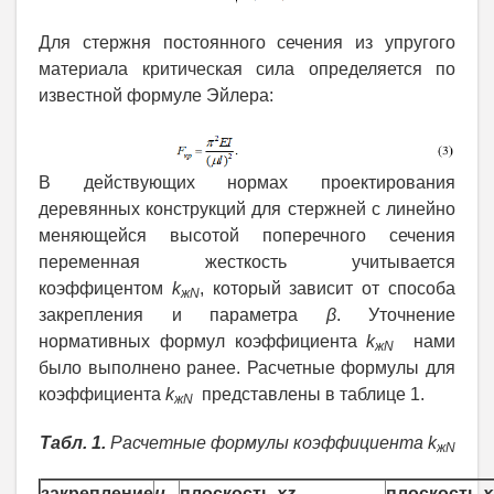
Для стержня постоянного сечения из упругого
материала критическая сила определяется по
известной формуле Эйлера:
В действующих нормах проектирования
деревянных конструкций для стержней с линейно
меняющейся высотой поперечного сечения
переменная жесткость учитывается
коэффицентом
k
, который зависит от способа
жN
закрепления и параметра
β
. Уточнение
нормативных формул коэффициента
k
нами
жN
было выполнено ранее. Расчетные формулы для
коэффициента
k
представлены в таблице 1.
жN
Табл. 1.
Расчетные формулы коэффициента k
жN
закрепление
μ
плоскость
xz
плоскость
x