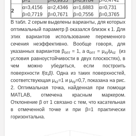
β=1
β=0,9955
β=0,9784
β=0,4742
α=3,4156
α=2,4346
α=1,6883
α=0,731
2
β=0,7719
β=0,7671
β=0,7556
β=0,3765
В табл. 2 серым выделены варианты, для которых
оптимальный параметр β оказался близок к 1. Для
этих вариантов использование переменного
сечения неэффективно. Вообще говоря, для
указанных вариантов β
= 1, а α
= μ
/μ
(из
опт
опт
xy
xz
условия равноустойчивости в двух плоскостях), в
чем можно убедиться, если построить
поверхности
f(α,β)
. Одна из таких поверхностей,
соответствующая μ
=1 и μ
=0,7, показана на рис.
xz
xy
2. Оптимальная точка, найденная при помощи
MATLAB, отмечена красным маркером.
Отклонение β от 1 связано с тем, что касательная
в отмеченной точке и при β=1 практически
горизонтальна.