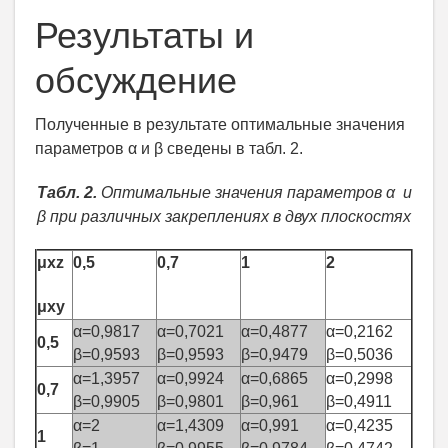
Результаты и
обсуждение
Полученные в результате оптимальные значения
параметров α и β сведены в табл. 2.
Табл. 2.
Оптимальные значения параметров α и
β при различных закреплениях в двух плоскостях
μxz
0,5
0,7
1
2
μxy
α=0,9817
α=0,7021
α=0,4877
α=0,2162
0,5
β=0,9593
β=0,9593
β=0,9479
β=0,5036
α=1,3957
α=0,9924
α=0,6865
α=0,2998
0,7
β=0,9905
β=0,9801
β=0,961
β=0,4911
α=2
α=1,4309
α=0,991
α=0,4235
1