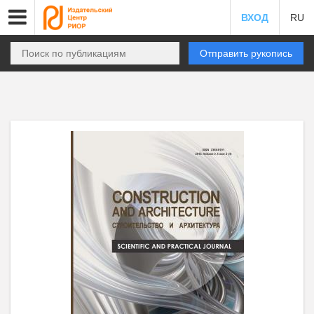
ВХОД
RU
Отправить рукопись