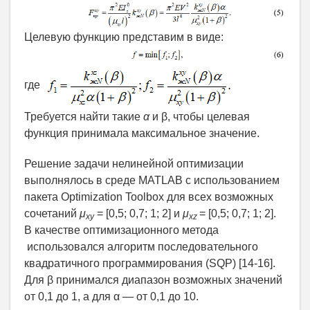
Целевую функцию представим в виде:
где
Требуется найти такие
α
и β, чтобы целевая
функция принимала максимальное значение.
Решение задачи нелинейной оптимизации
выполнялось в среде MATLAB с использованием
пакета Optimization Toolbox для всех возможных
сочетаний
μ
= [0,5; 0,7; 1; 2] и
μ
= [0,5; 0,7; 1; 2].
xy
xz
В качестве оптимизационного метода
использовался алгоритм последовательного
квадратичного программирования (SQP) [14-16].
Для β принимался диапазон возможных значений
от 0,1 до 1, а для α — от 0,1 до 10.