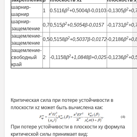
шарнир-
2
2
1
0.5116
β
+0,5004
β
-0,0103
-0,1305
β
+0,
шарнир
шарнир-
2
2
0,7
0,515
β
+0,5054β-0,0157
-0,1731
β
+0,
защемление
защемление-
2
2
0,5
0,5158
β
+0,5037β-0,0172
-0,2186
β
+0,
защемление
защемление-
2
2
свободный
2
-0,1158
β
+1,0848β+0,025
-0,1236
β
+0,
край
Критическая сила при потере устойчивости в
плоскости xz может быть вычислена как:
При потере устойчивости в плоскости xy формула
критической силы принимает вид: