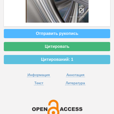
Отправить рукопись
Цитировать
Цитирований:
1
Информация
Аннотация
Текст
Литература