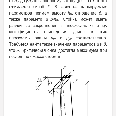
от
h
до
βh
по линейному закону (рис. 1). Стойка
0
0
сжимается силой
F
. В качестве варьируемых
параметров примем высоту
h
, отношение
β
, а
0
также параметр
α=b/h
. Стойка может иметь
0
различные закрепления в плоскостях
xz
и
xy
,
коэффициенты приведения длины в этих
плоскостях равны
μ
и
μ
соответственно.
xz
yz
Требуется найти такие значения параметров
α
и
β
,
чтобы критическая сила достигла максимума при
постоянной массе стержня.