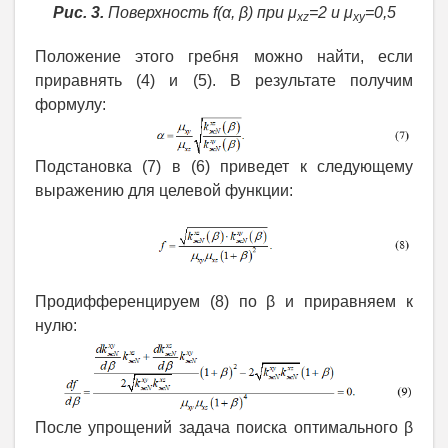
Рис. 3.
Поверхность f(α, β) при μ
=2 и μ
=0,5
xz
xy
Положение этого гребня можно найти, если
приравнять (4) и (5). В результате получим
формулу:
Подстановка (7) в (6) приведет к следующему
выражению для целевой функции:
Продифференцируем (8) по β и приравняем к
нулю:
После упрощений задача поиска оптимального β