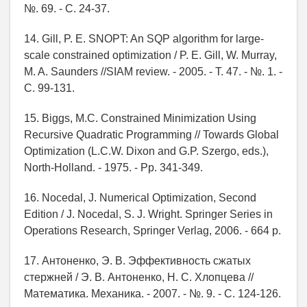
№. 69. - С. 24-37.
14. Gill, P. E. SNOPT: An SQP algorithm for large-
scale constrained optimization / P. E. Gill, W. Murray,
M. A. Saunders //SIAM review. - 2005. - Т. 47. - №. 1. -
С. 99-131.
15. Biggs, M.C. Constrained Minimization Using
Recursive Quadratic Programming // Towards Global
Optimization (L.C.W. Dixon and G.P. Szergo, eds.),
North-Holland. - 1975. - Pp. 341-349.
16. Nocedal, J. Numerical Optimization, Second
Edition / J. Nocedal, S. J. Wright. Springer Series in
Operations Research, Springer Verlag, 2006. - 664 p.
17. Антоненко, Э. В. Эффективность сжатых
стержней / Э. В. Антоненко, Н. С. Хлопцева //
Математика. Механика. - 2007. - №. 9. - С. 124-126.