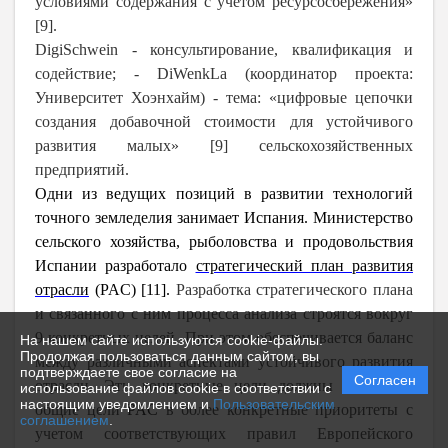
условиями содержания с учетом ресурсосбережения»
[9].
DigiSchwein - консультирование, квалификация и
содействие; - DiWenkLa (координатор проекта:
Университет Хоэнхайм) - тема: «цифровые цепочки
создания добавочной стоимости для устойчивого
развития малых» [9] сельскохозяйственных
предприятий.
Одни из ведущих позиций в развитии технологий
точного земледелия занимает Испания. Министерство
сельского хозяйства, рыболовства и продовольствия
Испании разработало
стратегический план развития
отрасли
(PAC) [11].
Разработка стратегического плана
и связанного с ним процесса анализа строятся вокруг
9 конкретных целей. При этом обеспечивается баланс
На нашем сайте используются cookie-файлы.
Продолжая пользоваться данным сайтом, вы
между различными аспектами устойчивого развития
подтверждаете свое согласие на
Согласен
отрасли. Эти конкретные цели должны перевести
использование файлов cookie в соответствии с
настоящим уведомлением и
Пользовательским
общие цели
PAC
в более конкретные приоритеты с
соглашением
.
учетом соответствующих правил Европейского