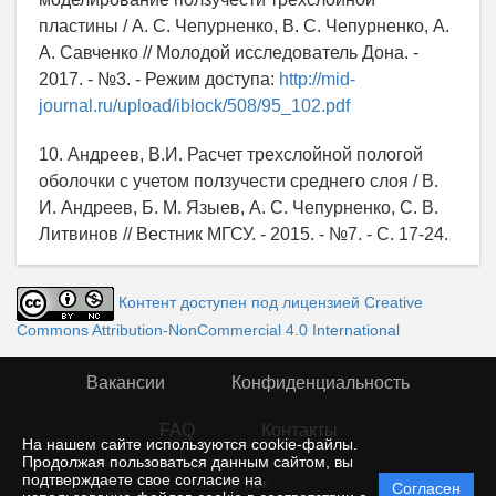
пластины / А. С. Чепурненко, В. С. Чепурненко, А.
А. Савченко // Молодой исследователь Дона. -
2017. - №3. - Режим доступа:
http://mid-
journal.ru/upload/iblock/508/95_102.pdf
10. Андреев, В.И. Расчет трехслойной пологой
оболочки с учетом ползучести среднего слоя / В.
И. Андреев, Б. М. Языев, А. С. Чепурненко, С. В.
Литвинов // Вестник МГСУ. - 2015. - №7. - С. 17-24.
Контент доступен под лицензией Creative
Commons Attribution-NonCommercial 4.0 International
Вакансии
Конфиденциальность
FAQ
Контакты
На нашем сайте используются cookie-файлы.
Продолжая пользоваться данным сайтом, вы
подтверждаете свое согласие на
© rior
Согласен
Политика