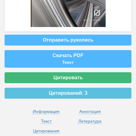
Отправить рукопись
Скачать PDF
Текст
Цитировать
Цитирований:
3
Информация
Аннотация
Текст
Литература
Цитирования