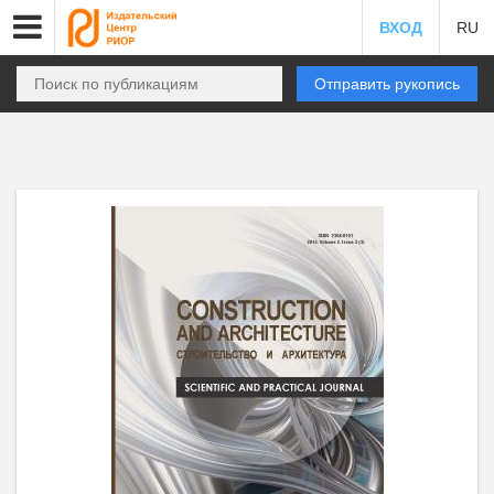
ВХОД
RU
Отправить рукопись