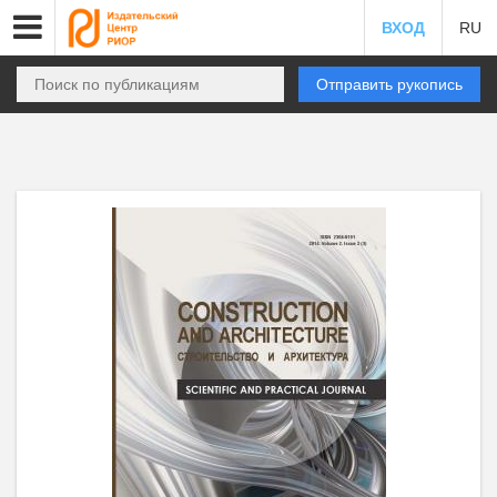
ВХОД
RU
Отправить рукопись