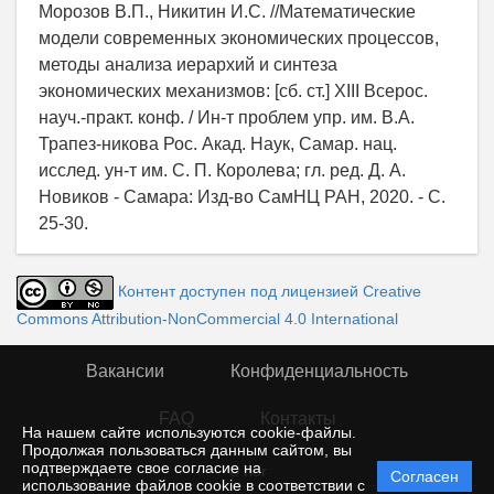
Морозов В.П., Никитин И.С. //Математические
модели современных экономических процессов,
методы анализа иерархий и синтеза
экономических механизмов: [сб. ст.] XIII Всерос.
науч.-практ. конф. / Ин-т проблем упр. им. В.А.
Трапез-никова Рос. Акад. Наук, Самар. нац.
исслед. ун-т им. С. П. Королева; гл. ред. Д. А.
Новиков - Самара: Изд-во СамНЦ РАН, 2020. - С.
25-30.
Контент доступен под лицензией Creative
Commons Attribution-NonCommercial 4.0 International
Вакансии
Конфиденциальность
FAQ
Контакты
На нашем сайте используются cookie-файлы.
Продолжая пользоваться данным сайтом, вы
подтверждаете свое согласие на
© rior
Согласен
Политика
использование файлов cookie в соответствии с