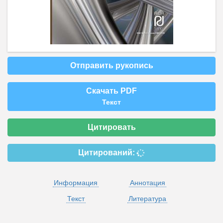
Отправить рукопись
Скачать PDF
Текст
Цитировать
Цитирований:
Информация
Аннотация
Текст
Литература