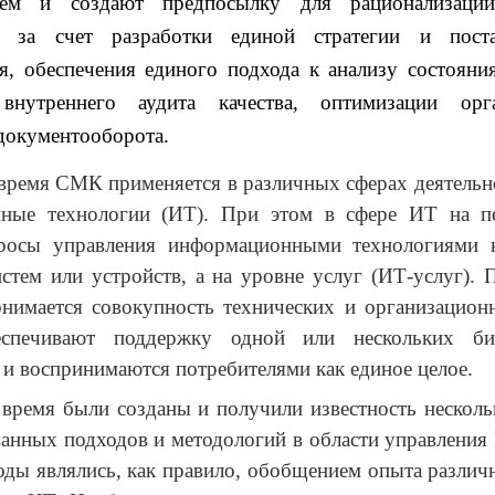
тем и создают предпосылку для рационализации
й за счет разработки единой стратегии и пост
ия, обеспечения единого подхода к анализу состоян
внутреннего аудита качества, оптимизации орг
документооборота.
время СМК применяется в различных сферах деятельн
ные технологии (ИТ). При этом в сфере ИТ на п
росы управления информационными технологиями 
стем или устройств, а на уровне услуг (ИТ-услуг).
онимается совокупность технических и организацион
еспечивают поддержку одной или нескольких биз
 и воспринимаются потребителями как единое целое.
 время были созданы и получили известность нескол
анных подходов и методологий в области управления
ды являлись, как правило, обобщением опыта разли