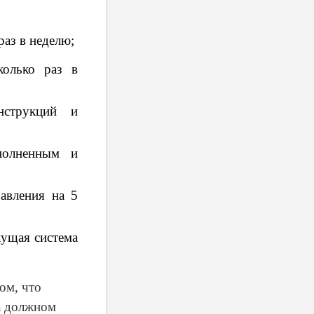
раз в неделю;
колько раз в
струкций и
полненным и
авления на 5
кущая система
ом, что
на должном