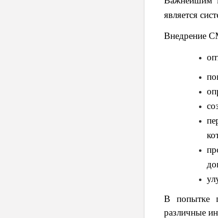
Важнейшим к
является сис
Внедрение С
оп
по
оп
со
пе
ко
п
до
ул
В попытке п
различные ин