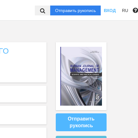
Отправить рукопись
ВХОД
RU
ГО
Отправить
рукопись