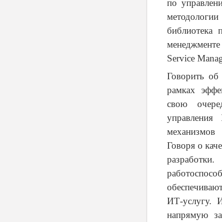
по управлен
методологии 
библиотека 
менеджменте
Service Mana
Говорить об
рамках эффе
свою очере
управления
механизмов 
Говоря о кач
разработк
работоспосо
обеспечиваю
ИТ-услугу. 
напрямую за