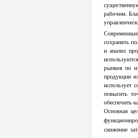
существенну
рабочим. Бла
управленческ
Современные
сохранять по
и анализ пр
используются
рынков по и
продукции ил
использует 
повысить то
обеспечить к
Основная це
функциониро
снижение за