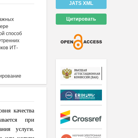
JATS XML
Цитировать
важных
фере
ой способ
утренних
иков ИТ-
тирование
овня качества
ывается при
ания услуги.