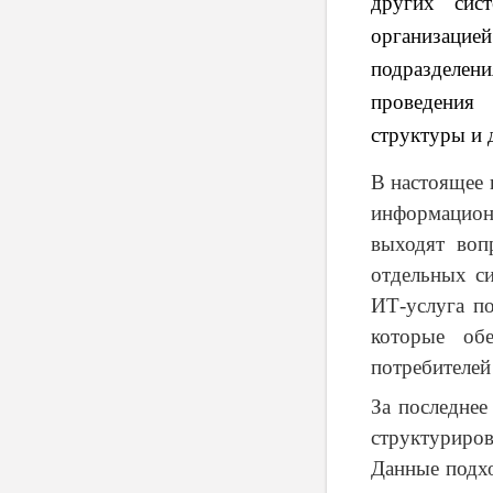
других сис
организацие
подразделен
проведения 
структуры и 
В настоящее 
информацион
выходят воп
отдельных си
ИТ-услуга п
которые об
потребителей
За последнее
структуриров
Данные подхо