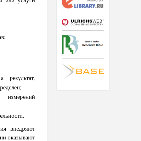
а или услуги
ов;
а результат,
ределен;
 измерений
ельности.
тия внедряют
они оказывают