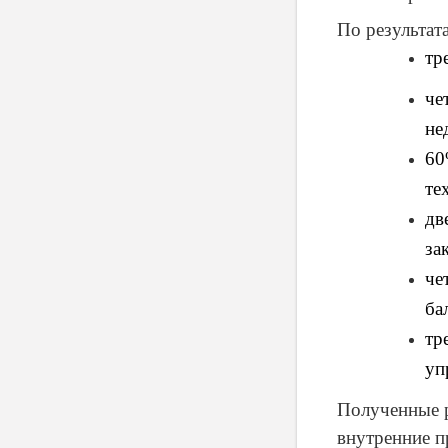
По результат
тр
че
не
60
те
дв
за
че
ба
тр
уп
Полученные р
внутренние п