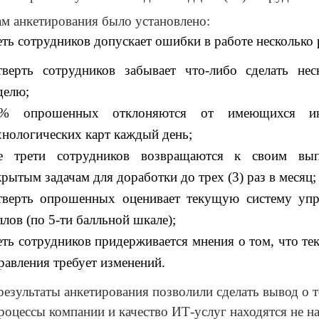
ам анкетирования было установлено:
еть сотрудников допускает ошибки в работе несколько 
тверть сотрудников забывает что-либо сделать нес
делю;
% опрошенных отклоняются от имеющихся ин
хнологических карт каждый день;
е трети сотрудников возвращаются к своим вы
крытым задачам для доработки до трех (3) раз в месяц;
тверть опрошенных оценивает текущую систему упр
ллов (по 5-ти балльной шкале);
еть сотрудников придерживается мнения о том, что те
равления требует изменений.
езультаты анкетирования позволили сделать вывод о т
роцессы компании и качество ИТ-услуг находятся не 