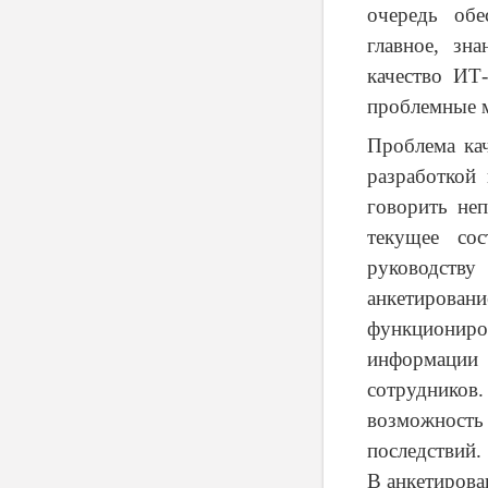
очередь обе
главное, зн
качество ИТ
проблемные м
Проблема кач
разработкой
говорить не
текущее со
руководству
анкетирован
функциониро
информации
сотрудников
возможность
последствий.
В анкетирова