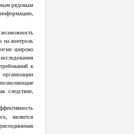
чным рядовым
ю информацию,
 возможность
ы на контроль
логии широко
 исследования
требований к
л организации
 позволяющие
к следствие,
ффективность
го, является
рисоединения