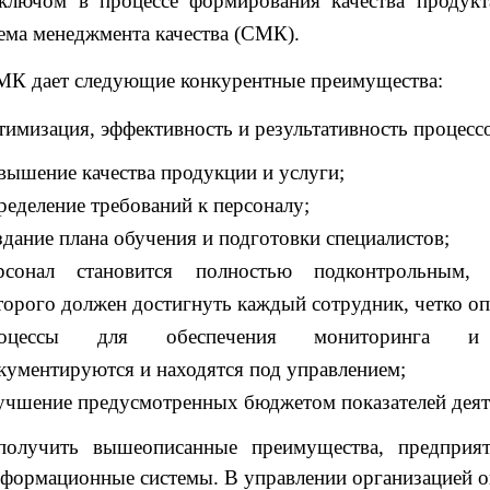
лючом в процессе формирования качества продукт
тема менеджмента качества (СМК).
МК дает следующие конкурентные преимущества:
тимизация, эффективность и результативность процесс
вышение качества продукции и услуги;
ределение требований к персоналу;
здание плана обучения и подготовки специалистов;
рсонал становится полностью подконтрольным, 
торого должен достигнуть каждый сотрудник, четко оп
роцессы для обеспечения мониторинга и
кументируются и находятся под управлением;
учшение предусмотренных бюджетом показателей деят
олучить вышеописанные преимущества, предприя
формационные системы. В управлении организацией 