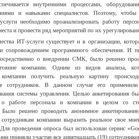
спечивается внутренними процессами, оборудован
аниями и навыками специалистов. Поэтому, чтобы
-услуги необходимо проанализировать работу персон
еста и провести ряд мероприятий по их урегулирован
ества ИТ-услуги существует и в организации, котор
 и сопровождением программного обеспечения. И пе
посредственно о внедрении СМК, было решено проа
стояние компании. Одним из видов анализа, ко
 компании получить реальную картину происход
ие сотрудников. В данном случае его применил
вания системы управления. Целью анкетирования бы
 о работе персонала и компании в целом со ст
. Было решено проводить анонимное анкетирование
 сотрудникам компании выразить реальное свое мнен
 Для проведения опроса был использован сервис «
Go
нии приняли участие все девятнадцать (19) сотруднико