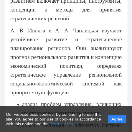
развитием включает принципы, инструменты,
концепции и методы для принятия
стратегических решений.
А. В. Иволга и А. А. Чаплицкая изучают
устойчивое развитие и стратегическое
планирование регионов. Они анализируют
прогноз регионального развития и концепцию
экономической политики, определяя
стратегическое управление региональной
социально-экономической системой как
приоритетную функцию.
анализ проблем управления, влияющих
на стратегию развития регионов;
Our website uses cookies. By continuing to use this
site, you agree to our use of cookies in accordance
Agree
with this notice and the
Terms of Use
.
анализ тенденций и элементов системы