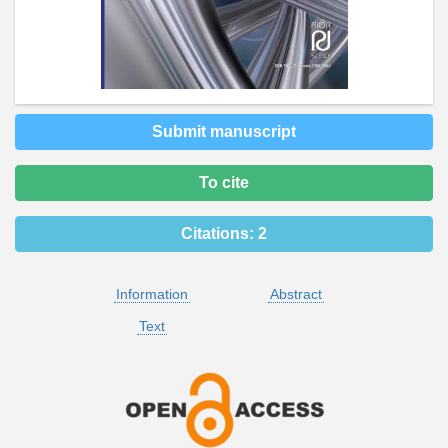
Submit manuscript
To cite
Citations:
2
Information
Abstract
Text