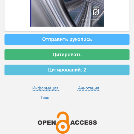
Отправить рукопись
Цитировать
Цитирований:
2
Информация
Аннотация
Текст