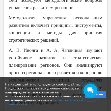
Они исследуют методологические вопросы
управления развитием регионов.
Методология управления региональным
развитием включает принципы, инструменты,
концепции и методы для принятия
стратегических решений.
А. В. Иволга и А. А. Чаплицкая изучают
устойчивое развитие и стратегическое
планирование регионов. Они анализируют
прогноз регионального развития и концепцию
экономической политики, определяя
На нашем сайте используются cookie-файлы.
стратегическое управление региональной
Продолжая пользоваться данным сайтом, вы
подтверждаете свое согласие на
социально-экономической системой как
Согласен
использование файлов cookie в соответствии с
настоящим уведомлением и
Пользовательским
приоритетную функцию.
соглашением
.