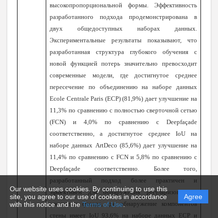
высокопропорциональной формы. Эффективность
разработанного подхода продемонстрирована в
двух общедоступных наборах данных.
Экспериментальные результаты показывают, что
разработанная структура глубокого обучения с
новой функцией потерь значительно превосходит
современные модели, где достигнутое среднее
пересечение по объединению на наборе данных
Ecole Centrale Paris (ECP) (81,9%) дает улучшение на
11,3% по сравнению с полностью сверточной сетью
(FCN) и 4,0% по сравнению с Deepfaçade
соответственно, а достигнутое среднее IoU на
наборе данных ArtDeco (85,6%) дает улучшение на
11,4% по сравнению с FCN и 5,8% по сравнению с
Deepfaçade соответственно. Более того,
разработанный подход более практичен и
Our website uses cookies. By continuing to use this
эффективен для обнаружения регуляризованных
site, you agree to our use of cookies in accordance
Agree
элементов фасада, где обнаружение компонентов
with this notice and the
Terms of Use
.
стены имеет IoU 93,6% на наборе данных ECP и