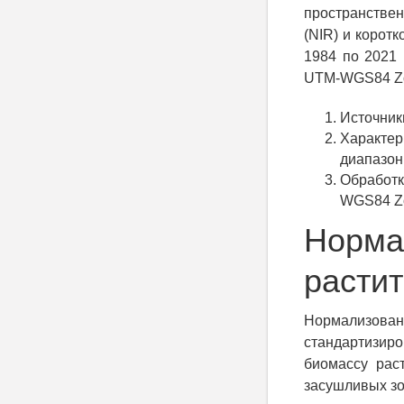
пространстве
(NIR) и корот
1984 по 2021 
UTM-WGS84 Zo
Источник
Характер
диапазон
Обработк
WGS84 Z
Норма
расти
Нормализов
стандартизиро
биомассу рас
засушливых зо