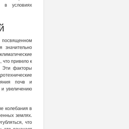
й в условиях
й
посвященном
я значительно
климатические
 что привело к
. Эти факторы
отехнические
ояния почв и
 и увеличению
ие колебания в
венных землях.
губляться, что