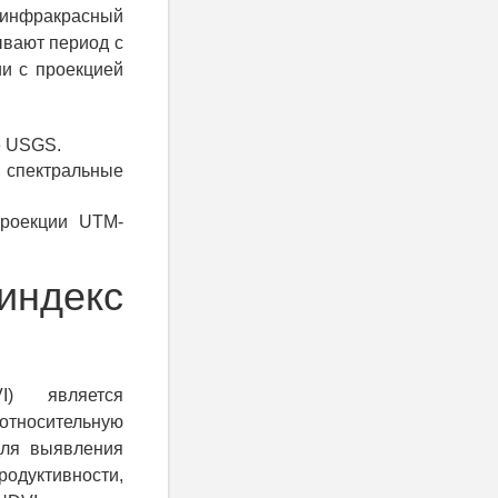
 инфракрасный
ывают период с
ии с проекцией
ые USGS.
, спектральные
проекции UTM-
индекс
I) является
 относительную
для выявления
родуктивности,