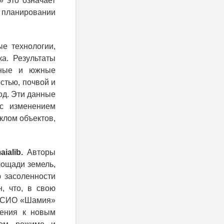
 это означает
 планировании
е технологии,
а. Результаты
льные и южные
стью, почвой и
од. Эти данные
 с изменением
клом объектов,
ialib.
Авторы
лощади земель,
ю засоленности
, что, в свою
ля СИО «Шамия»
ления к новым