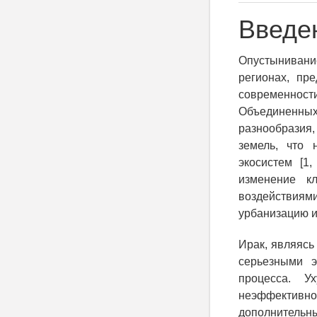
Введе
Опустынивание
регионах, пр
современност
Объединенны
разнообразия,
земель, что 
экосистем [1
изменение к
воздействия
урбанизацию и 
Ирак, являясь
серьезными э
процесса. У
неэффективн
дополнительны