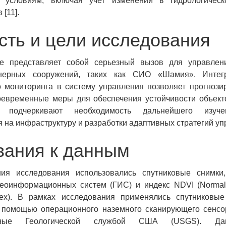
м условиям, включая учет изменений в гидрологиче
 [11].
сть и цели исследования
е представляет собой серьезный вызов для управле
нерных сооружений, таких как СИО «Шамия». Интег
о мониторинга в систему управления позволяет прогнози
оевременные меры для обеспечения устойчивости объекто
я подчеркивают необходимость дальнейшего изуч
 на инфраструктуру и разработки адаптивных стратегий уп
вания к данным
ия исследования использовались спутниковые снимки
еоинформационных систем (ГИС) и индекс NDVI (Normali
ndex). В рамках исследования применялись спутниковые
 помощью операционного наземного сканирующего сенсора
енные Геологической службой США (USGS). Д