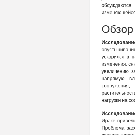
обсуждаются
изменяющейся
Обзор
Исследован
опустынивани
ускорился в 
изменения, сн
увеличению з
напрямую вл
сооружения,
растительнос
нагрузки на со
Исследование
Ираке привели
Проблема засо