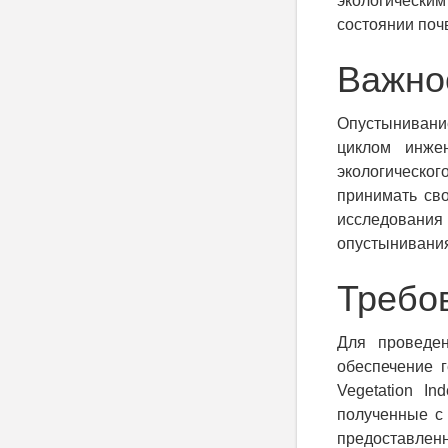
экологически
состоянии почв
Важно
Опустынивани
циклом инже
экологическог
принимать св
исследовани
опустынивания
Требо
Для проведен
обеспечение г
Vegetation I
полученные с
предоставл