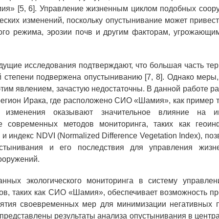
я» [5, 6]. Управление жизненным циклом подобных соор
ческих изменений, поскольку опустынивание может привес
ого режима, эрозии почв и другим факторам, угрожающи
ущие исследования подтверждают, что большая часть те
й степени подвержена опустыниванию [7, 8]. Однако мер
этим явлением, зачастую недостаточны. В данной работе р
егион Ирака, где расположено СИО «Шамия», как пример т
е изменения оказывают значительное влияние на ин
е современных методов мониторинга, таких как геои
и индекс NDVI (Normalized Difference Vegetation Index), по
устынивания и его последствия для управления жизн
ооружений.
анных экологического мониторинга в систему управле
ов, таких как СИО «Шамия», обеспечивает возможность п
нятия своевременных мер для минимизации негативных п
 представлены результаты анализа опустынивания в центр