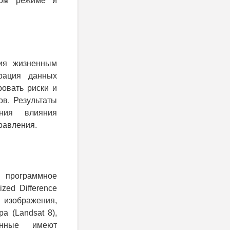
ском режиме и
ния жизненным
рация данных
ровать риски и
в. Результаты
ения влияния
равления.
, программное
zed Difference
 изображения,
 (Landsat 8),
анные имеют