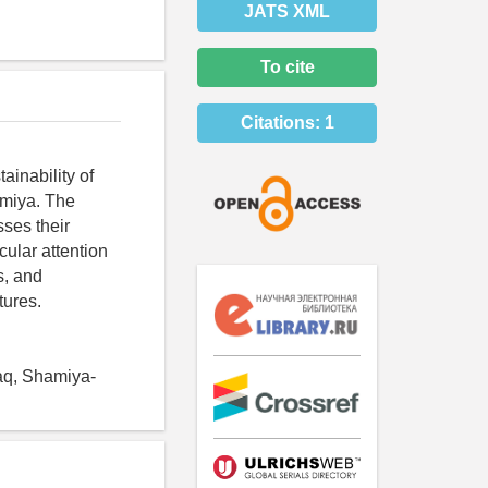
JATS XML
To cite
Citations:
1
ainability of
hamiya. The
sses their
cular attention
s, and
tures.
raq, Shamiya-