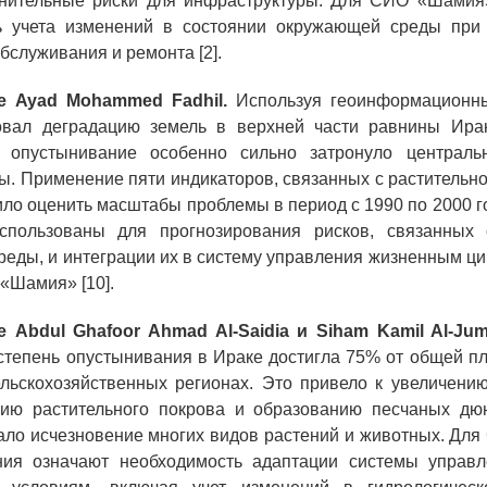
лнительные риски для инфраструктуры. Для СИО «Шамия»
ь учета изменений в состоянии окружающей среды при
бслуживания и ремонта [2].
е Ayad Mohammed Fadhil.
Используя геоинформационны
овал деградацию земель в верхней части равнины Ирак
о опустынивание особенно сильно затронуло центра
ы. Применение пяти индикаторов, связанных с растительно
ило оценить масштабы проблемы в период с 1990 по 2000 г
спользованы для прогнозирования рисков, связанных
еды, и интеграции их в систему управления жизненным ци
 «Шамия» [10].
 Abdul Ghafoor Ahmad Al-Saidia и Siham Kamil Al-Juma
 степень опустынивания в Ираке достигла 75% от общей п
льскохозяйственных регионах. Это привело к увеличени
нию растительного покрова и образованию песчаных дюн
ало исчезновение многих видов растений и животных. Д
ния означают необходимость адаптации системы управ