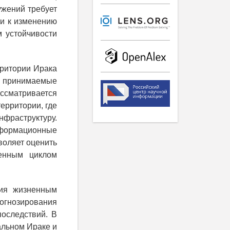
ужений требует
ти к изменению
м устойчивости
рритории Ирака
ы, принимаемые
ассматривается
ерритории, где
фраструктуру.
нформационные
зволяет оценить
енным циклом
ния жизненным
рогнозирования
оследствий. В
альном Ираке и