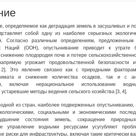
ние
, определяемое как деградация земель в засушливых и 
едставляет собой одну из наиболее серьезных экологич
и. Согласно различным определениям, предложенным
х Наций (ООН), опустынивание приводит к утрате би
 снижению плодородия почв и потере сельскохозяйственн
напрямую угрожает продовольственной безопасности и
, 2]. Это явление связано как с природными факторам
лимата и снижение количества осадков, так и с ан
ми, включая нерациональное использование водн
устаревшие методы ведения сельского хозяйства [3, 4].
 одной из стран, наиболее подверженных опустыниванию, 
кологическими, социальными и экономическими послед
худшение состояния земель, сокращение природн
ое управление водными ресурсами усугубляют пробле
е риски для инфраструктуры, включая такие критически в