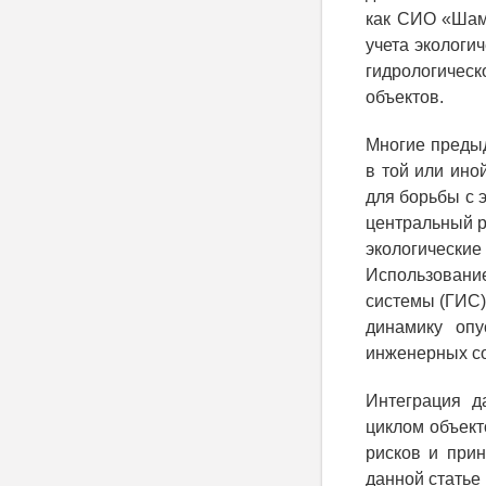
как СИО «Шами
учета экологи
гидрологическ
объектов.
Многие предыд
в той или ино
для борьбы с 
центральный р
экологически
Использовани
системы (ГИС) 
динамику оп
инженерных с
Интеграция д
циклом объект
рисков и при
данной статье