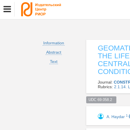
Information
GEOMATI
Abstract
THE LIF
Text
CENTRAL
CONDITI
Journal:
CONSTR
Rubrics:
2.1.14
UDC 69.058.2  
1
A. Haydar