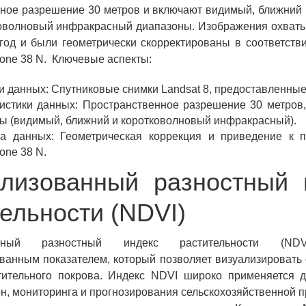
нное разрешение 30 метров и включают видимый, ближний
коволновый инфракрасный диапазоны. Изображения охват
год и были геометрически скорректированы в соответств
ne 38 N. Ключевые аспекты:
и данных: Спутниковые снимки Landsat 8, предоставленн
истики данных: Пространственное разрешение 30 метров
ы (видимый, ближний и коротковолновый инфракрасный).
а данных: Геометрическая коррекция и приведение к 
one 38 N.
лизованный разностный 
тельности (NDVI)
анный разностный индекс растительности (NDV
ванным показателем, который позволяет визуализировать
тительного покрова. Индекс NDVI широко применяется 
н, мониторинга и прогнозирования сельскохозяйственной п