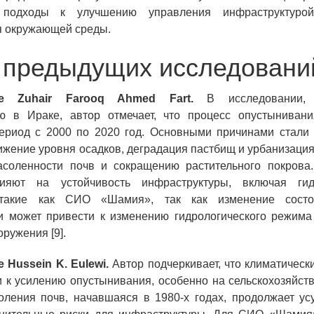
 подходы к улучшению управления инфраструктуро
 окружающей среды.
 предыдущих исследовани
ие Zuhair Farooq Ahmed Fart.
В исследовании, 
ю в Ираке, автор отмечает, что процесс опустынивани
период с 2000 по 2020 год. Основными причинами стали 
ижение уровня осадков, деградация пастбищ и урбанизация,
асоленности почв и сокращению растительного покрова
ияют на устойчивость инфраструктуры, включая гидр
 такие как СИО «Шамия», так как изменение сост
ти может привести к изменению гидрологического режима
оружения [9].
 Hussein K. Eulewi.
Автор подчеркивает, что климатическ
 к усилению опустынивания, особенно на сельскохозяйст
ления почв, начавшаяся в 1980-х годах, продолжает усу