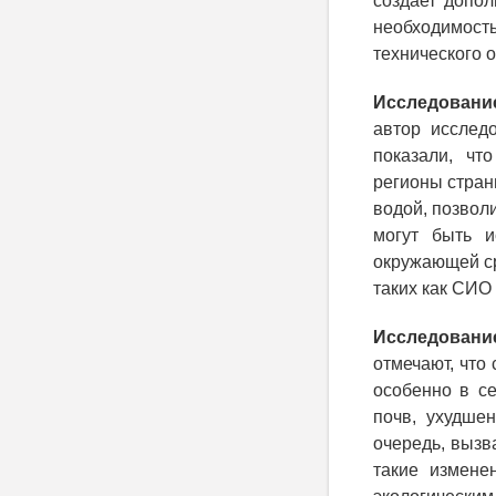
создает допо
необходимост
технического о
Исследовани
автор исслед
показали, чт
регионы стран
водой, позвол
могут быть и
окружающей ср
таких как СИО
Исследование
отмечают, что
особенно в се
почв, ухудше
очередь, вызв
такие измене