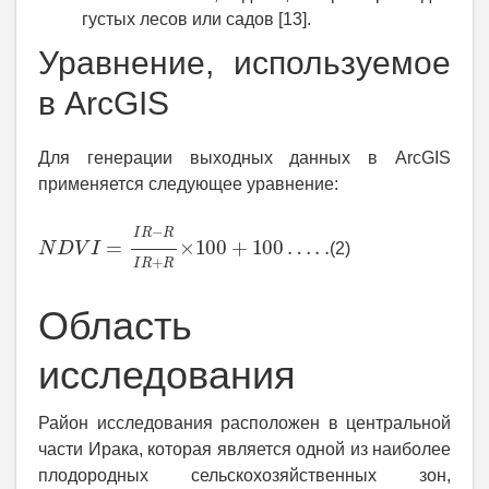
густых лесов или садов [13].
Уравнение, используемое
в ArcGIS
Для генерации выходных данных в ArcGIS
применяется следующее уравнение:
N
D
V
I
=
I
R
−
R
I
R
+
R
×
100
+
100
…
.
.
(2)
Область
исследования
Район исследования расположен в центральной
части Ирака, которая является одной из наиболее
плодородных сельскохозяйственных зон,