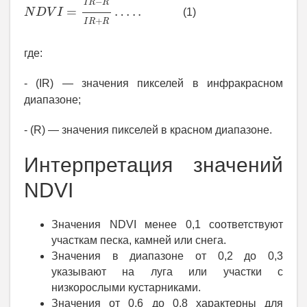
N
D
V
I
=
I
R
−
R
I
R
+
R
…
.
.
(1)
где:
- (IR) — значения пикселей в инфракрасном
диапазоне;
- (R) — значения пикселей в красном диапазоне.
Интерпретация значений
NDVI
Значения NDVI менее 0,1 соответствуют
участкам песка, камней или снега.
Значения в диапазоне от 0,2 до 0,3
указывают на луга или участки с
низкорослыми кустарниками.
Значения от 0,6 до 0,8 характерны для