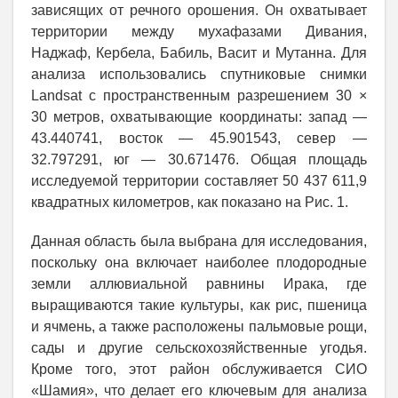
зависящих от речного орошения. Он охватывает
территории между мухафазами Дивания,
Наджаф, Кербела, Бабиль, Васит и Мутанна. Для
анализа использовались спутниковые снимки
Landsat с пространственным разрешением 30 ×
30 метров, охватывающие координаты: запад —
43.440741, восток — 45.901543, север —
32.797291, юг — 30.671476. Общая площадь
исследуемой территории составляет 50 437 611,9
квадратных километров, как показано на Рис. 1.
Данная область была выбрана для исследования,
поскольку она включает наиболее плодородные
земли аллювиальной равнины Ирака, где
выращиваются такие культуры, как рис, пшеница
и ячмень, а также расположены пальмовые рощи,
сады и другие сельскохозяйственные угодья.
Кроме того, этот район обслуживается СИО
«Шамия», что делает его ключевым для анализа