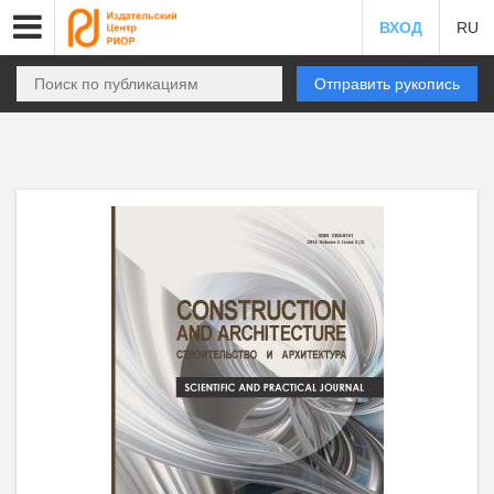
ВХОД
RU
Отправить рукопись