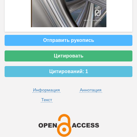
Отправить рукопись
Цитировать
Цитирований:
1
Информация
Аннотация
Текст