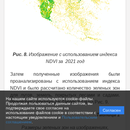
Рис. 8.
Изображение с использованием индекса
NDVI за 2021 год
Затем полученные изображения были
проанализированы с использованием индекса
NDVI и было рассчитано количество зеленых зон
для лугов, земель, покрытых лесами и садами.
На нашем сайте используются cookie-файлы.
Результаты показаны в Таблице 1 и на Рис. 9.
Продолжая пользоваться данным сайтом, вы
подтверждаете свое согласие на
Согласен
использование файлов cookie в соответствии с
Таблица 1
настоящим уведомлением и
Пользовательским
соглашением
.
Размеры зеленых зон на изображениях,