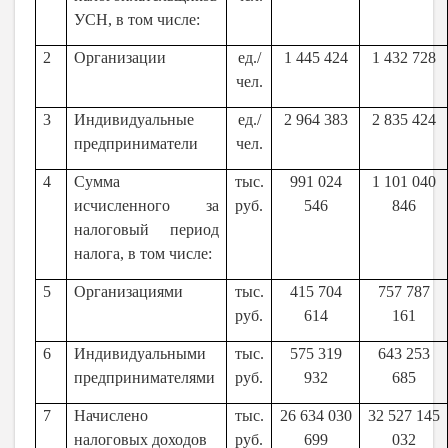
УСН, в том числе:
2
Организации
ед./
1 445 424
1 432 728
чел.
3
Индивидуальные
ед./
2 964 383
2 835 424
предприниматели
чел.
4
Сумма
тыс.
991 024
1 101 040
исчисленного за
руб.
546
846
налоговый период
налога, в том числе:
5
Организациями
тыс.
415 704
757 787
руб.
614
161
6
Индивидуальными
тыс.
575 319
643 253
предпринимателями
руб.
932
685
7
Начислено
тыс.
26 634 030
32 527 145
налоговых доходов
руб.
699
032