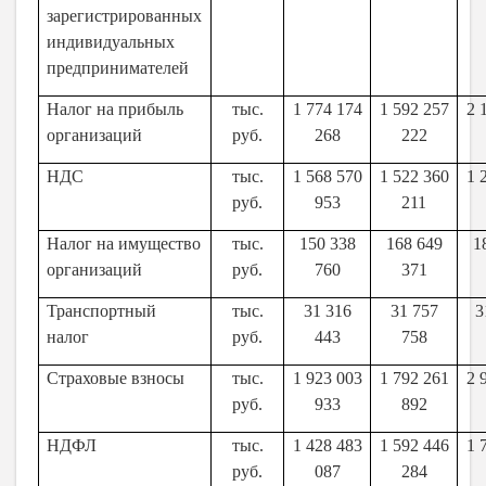
зарегистрированных
индивидуальных
предпринимателей
Налог на прибыль
тыс.
1 774 174
1 592 257
2 
организаций
руб.
268
222
НДС
тыс.
1 568 570
1 522 360
1 
руб.
953
211
Налог на имущество
тыс.
150 338
168 649
1
организаций
руб.
760
371
Транспортный
тыс.
31 316
31 757
3
налог
руб.
443
758
Страховые взносы
тыс.
1 923 003
1 792 261
2 
руб.
933
892
НДФЛ
тыс.
1 428 483
1 592 446
1 
руб.
087
284