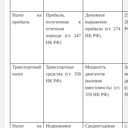
Налог на
Прибыль,
Денежное
2
прибыль
полученная в
выражение
отчетном
прибыли (ст. 274
Р
периоде (ст. 247
НК РФ)
НК РФ)
Транспортный
Транспортные
Мощность
З
налог
средства (ст. 358
двигателя
м
НК РФ)
(валовая
д
вместимость) (ст.
(
359 НК РФ)
Н
Налог на
Недвижимое
Среднегодовая
≤