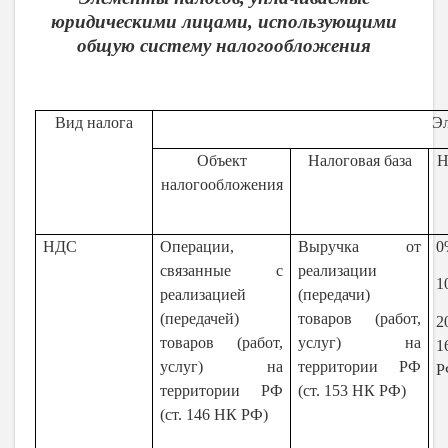
юридическими лицами, использующими
общую систему налогообложения
Вид налога
Э
Объект
Налоговая база
Н
налогообложения
НДС
Операции,
Выручка от
0
связанные с
реализации
1
реализацией
(передачи)
(передачей)
товаров (работ,
2
товаров (работ,
услуг) на
услуг) на
территории РФ
Р
территории РФ
(ст. 153 НК РФ)
(ст. 146 НК РФ)