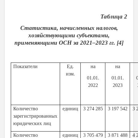
Таблица 2
Статистика, начисленных налогов,
хозяйствующими субъектами,
применяющими ОСН за 2021–2023 гг. [4]
Показатели
Ед.
на
на
изм.
01.01.
01.01.
2022
2023
Количество
единиц
3 274 285
3 197 542
3 
зарегистрированных
юридических лиц
Количество
единиц
3 705 479
3 871 488
4 