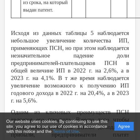
из срока, на который
выдан патент.
Исходя из данных таблицы 5 наблюдается
небольшое увеличение количества ИП,
применяющих ПСН, но при этом наблюдается
незначительное падение доли
предпринимателей-плательщиков ПСН в
общей величине ИП в 2022 г. на 2,6%, а в
2023 г. на 4,1%. В т же время наблюдается
увеличение
возможного к получению ИП
годового дохода в 2022 г. на 20,4%, а в 2023
г. на 5,6%.
Одним из ключевых преимуществ ПСН
является его простота. Вместо того чтобы
Our website uses cookies. By continuing to use this
site, you agree to our use of cookies in accordance
Agree
рассчитывать налог на основе дохода или
with this notice and the
Terms of Use
.
прибыли, предприниматели платят