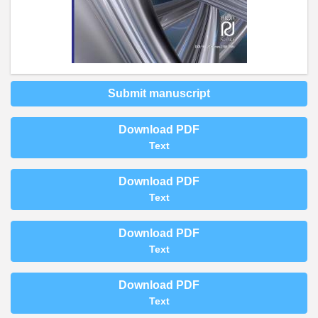
Submit manuscript
Download PDF
Text
Download PDF
Text
Download PDF
Text
Download PDF
Text