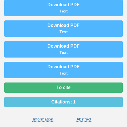
Download PDF
Text
Download PDF
Text
Download PDF
Text
Download PDF
Text
To cite
Citations:
1
Information
Abstract