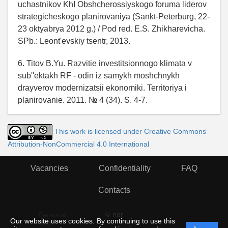
uchastnikov KhI Obshcherossiyskogo foruma liderov
strategicheskogo planirovaniya (Sankt-Peterburg, 22-
23 oktyabrya 2012 g.) / Pod red. E.S. Zhikharevicha.
SPb.: Leont'evskiy tsentr, 2013.
6. Titov B.Yu. Razvitie investitsionnogo klimata v
sub''ektakh RF - odin iz samykh moshchnykh
drayverov modernizatsii ekonomiki. Territoriya i
planirovanie. 2011. № 4 (34). S. 4-7.
This work is licensed under Creative Commons
Attribution-NonCommercial 4.0 International
Vacancies
Confidentiality
FAQ
Contacts
© rior
Personal
Our website uses cookies. By continuing to use this
data