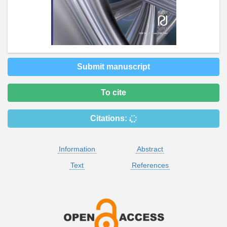
Submit manuscript
To cite
Citations:
Information
Abstract
Text
References