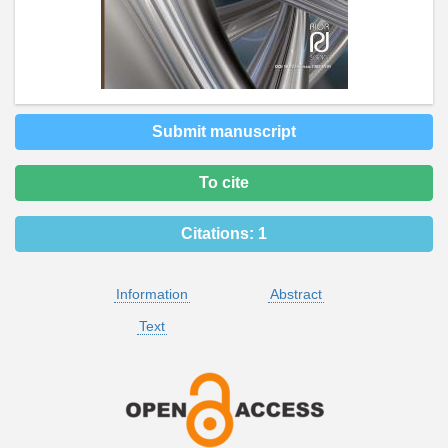
Submit manuscript
To cite
Citations:
1
Information
Abstract
Text