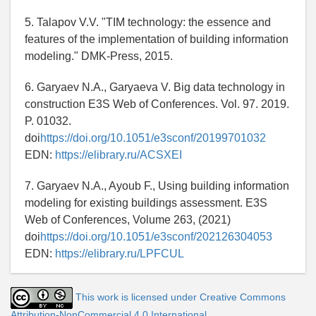
5. Talapov V.V. "TIM technology: the essence and
features of the implementation of building information
modeling." DMK-Press, 2015.
6. Garyaev N.A., Garyaeva V. Big data technology in
construction E3S Web of Conferences. Vol. 97. 2019.
P. 01032.
doi
https://doi.org/10.1051/e3sconf/20199701032
EDN:
https://elibrary.ru/ACSXEI
7. Garyaev N.A., Ayoub F., Using building information
modeling for existing buildings assessment. E3S
Web of Conferences, Volume 263, (2021)
doi
https://doi.org/10.1051/e3sconf/202126304053
EDN:
https://elibrary.ru/LPFCUL
This work is licensed under Creative Commons
Attribution-NonCommercial 4.0 International