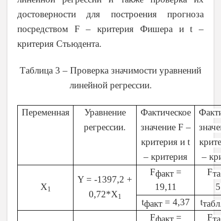
достоверности для построения прогноза
посредством
F
– критерия Фишера и
t
–
критерия Стьюдента.
Таблица 3 – Проверка значимости уравнений
линейной регрессии.
Переменная
Уравнение
Фактическое
Факт
регрессии.
значение
F
–
знач
критерия и
t
крит
– критерия
– кр
F
=
F
факт
та
Y = -1397,2 +
X
19,11
5
1
0,72*X
1
t
=
4,37
t
факт
табл
F
=
F
факт
та