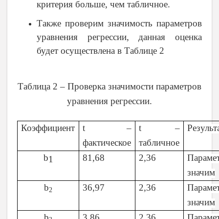
критерия больше, чем табличное.
Также проверим значимость параметров
уравнения регрессии, данная оценка
будет осуществлена в Таблице 2
Таблица 2 – Проверка значимости параметров
уравнения регрессии.
Коэффициент
t –
t –
Результ
фактическое
табличное
b
81,68
2,36
Параме
1
значим
b
36,97
2,36
Параме
2
значим
b
3,86
2,36
Параме