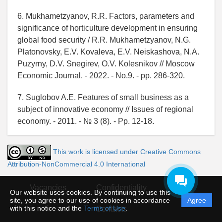
6. Mukhametzyanov, R.R. Factors, parameters and
significance of horticulture development in ensuring
global food security / R.R. Mukhametzyanov, N.G.
Platonovsky, E.V. Kovaleva, E.V. Neiskashova, N.A.
Puzyrny, D.V. Snegirev, O.V. Kolesnikov // Moscow
Economic Journal. - 2022. - No.9. - pp. 286-320.
7. Suglobov A.E. Features of small business as a
subject of innovative economy // Issues of regional
economy. - 2011. - № 3 (8). - Pp. 12-18.
This work is licensed under Creative Commons
Attribution-NonCommercial 4.0 International
Vacancies
Confidentiality
FAQ
Our website uses cookies. By continuing to use this
site, you agree to our use of cookies in accordance
Agree
with this notice and the
Terms of Use
.
Contacts