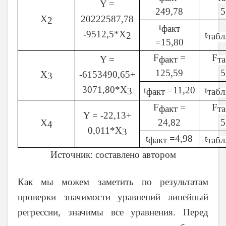
Y =
249,78
5
X
20222587,78
2
t
факт
-9512,5*X
t
2
табл
=15,80
F
=
F
Y =
факт
та
125,59
5
X
-6153490,65
+
3
3071,80*X
t
=11,20
t
3
факт
табл
F
=
F
факт
та
Y = -
22
,
13+
24,82
5
X
4
0,011*X
3
t
=4,98
t
факт
табл
Источник: составлено автором
Как мы можем заметить по результатам
проверки значимости уравнений линейный
регрессии, значимы все уравнения. Перед