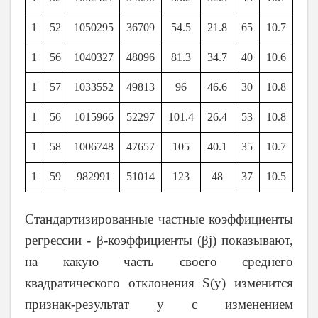
1
52
1050295
36709
54.5
21.8
65
10.7
1
56
1040327
48096
81.3
34.7
40
10.6
1
57
1033552
49813
96
46.6
30
10.8
1
56
1015966
52297
101.4
26.4
53
10.8
1
58
1006748
47657
105
40.1
35
10.7
1
59
982991
51014
123
48
37
10.5
Стандартизированные частные коэффициенты
регрессии - β-коэффициенты (βj) показывают,
на какую часть своего среднего
квадратического отклонения S(у) изменится
признак-результат y с изменением