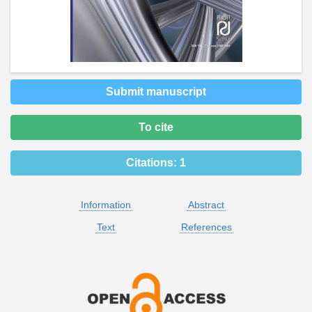
Submit manuscript
To cite
Citations:
1
Information
Abstract
Text
References