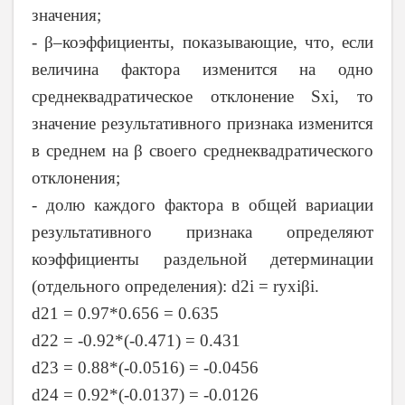
значения;
- β–коэффициенты, показывающие, что, если
величина фактора изменится на одно
среднеквадратическое отклонение Sxi, то
значение результативного признака изменится
в среднем на β своего среднеквадратического
отклонения;
- долю каждого фактора в общей вариации
результативного признака определяют
коэффициенты раздельной детерминации
(отдельного определения): d2i = ryxiβi.
d21 = 0.97*0.656 = 0.635
d22 = -0.92*(-0.471) = 0.431
d23 = 0.88*(-0.0516) = -0.0456
d24 = 0.92*(-0.0137) = -0.0126