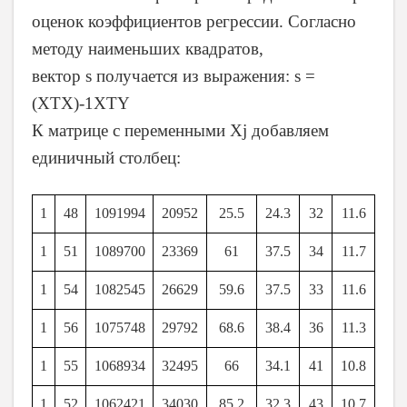
оценок коэффициентов регрессии. Согласно
методу наименьших квадратов,
вектор s получается из выражения: s =
(XTX)-1XTY
К матрице с переменными Xj добавляем
единичный столбец:
1
48
1091994
20952
25.5
24.3
32
11.6
1
51
1089700
23369
61
37.5
34
11.7
1
54
1082545
26629
59.6
37.5
33
11.6
1
56
1075748
29792
68.6
38.4
36
11.3
1
55
1068934
32495
66
34.1
41
10.8
1
52
1062421
34030
85.2
32.3
43
10.7