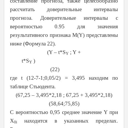
составление прогноза, также целесообразно
рассчитать доверительные интервалы
прогноза.
Доверительные интервалы с
вероятностью 0.95 для значения
результативного признака M(Y) представлены
ниже (Формула 22).
(Y – t*S
; Y +
Y
t*S
)
Y
(22)
где t (12-7-1;0,05/2) = 3,495 находим по
таблице Стьюдента.
(67,25 – 3,495*2,18 ; 67,25 + 3,495*2,18)
(58,64;75,85)
C вероятностью 0,95 среднее значение Y при
X
находится в указанных пределах.
0i