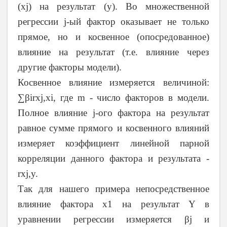
(xj) на результат (y). Во множественной
регрессии j-ый фактор оказывает не только
прямое, но и косвенное (опосредованное)
влияние на результат (т.е. влияние через
другие факторы модели).
Косвенное влияние измеряется величиной:
∑βirxj,xi, где m - число факторов в модели.
Полное влияние j-ого фактора на результат
равное сумме прямого и косвенного влияний
измеряет коэффициент линейной парной
корреляции данного фактора и результата -
rxj,y.
Так для нашего примера непосредственное
влияние фактора x1 на результат Y в
уравнении регрессии измеряется βj и